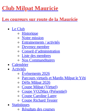
Club Milpat Mauricie
Les coureurs sur route de la Mauricie
Le Club
Historique
Notre mission
Entrainements / activités
Devenez membre
Conseil d’administration
Liste des membres
Nos Commanditaires
Calendrier
Activités
Événements 2026
Parcours virtuels et Mardis Milpat le Yéti
Défis Milpat 2026
Coupe Milpat (Virtuel)
Coupe VO2Max (Présentiel)
Coupe Caroline Lamy
Coupe Richard Tessier
Statistiques
Résultats des courses