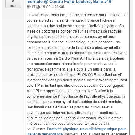
mentale
@ Centre Felix-Leclerc, Salle #16
mar
Mai 7 @ 19:00 – 20:30
Le Club Milpat vous invite à une conférence sur l'impact de la
course à pied sur la santé mentale. Florence Piché est
candidate au doctorat en sciences de l'activité physique. Sa
thèse de doctorat se concentre sur les impacts de l'activité
physique dans le traitement des personnes ayant une
dépendance. En tant que kinésiologue, elle possède une
expertise dans le domaine de la course à pied, ayant elle-
même été membre d'un club pendant plusieurs années avant
de devenir coach à Cardio Plein Air. Florence a déjà obtenu
une reconnaissance internationale pour ses travaux de
recherche. Récemment, elle a publié un article dans la
prestigieuse revue scientifique PLOS ONE, suscitant un vif
intérêt et cité dans plusieurs médias, dont le Washington Post
et le TIME. En tant que chercheuse passionnée et engagée,
Mme Piché apporte une contribution significative à la
compréhension de l'importance de l'activité physique pour la
santé des personnes ayant des troubles de santé mentale.
Son travail vise à éclairer les pratiques cliniques et à
développer des interventions efficaces pour améliorer la
qualité de vie des populations vulnérables. Voici un article
intéressant afin de vous faire patienter juste qu'à la
conférence.
L’activité physique, un outil thérapeutique pour
traiter la dépendance
Bienvenu à tous! Coût de l'événement: