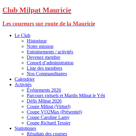
Club Milpat Mauricie
Les coureurs sur route de la Mauricie
Le Club
Historique
Notre mission
Entrainements / activités
Devenez membre
Conseil d’administration
Liste des membres
Nos Commanditaires
Calendrier
Activités
Événements 2026
Parcours virtuels et Mardis Milpat le Yéti
Défis Milpat 2026
Coupe Milpat (Virtuel)
Coupe VO2Max (Présentiel)
Coupe Caroline Lamy
Coupe Richard Tessier
Statistiques
Résultats des courses