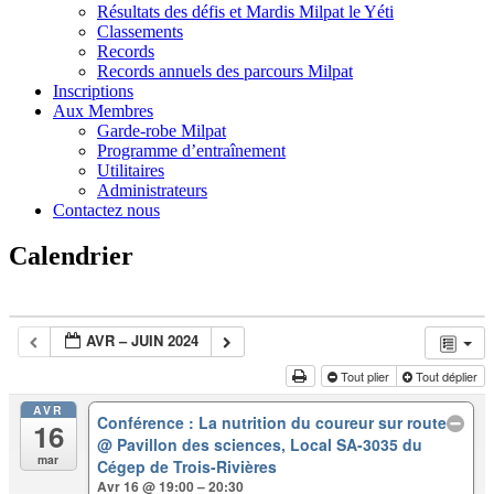
Résultats des défis et Mardis Milpat le Yéti
Classements
Records
Records annuels des parcours Milpat
Inscriptions
Aux Membres
Garde-robe Milpat
Programme d’entraînement
Utilitaires
Administrateurs
Contactez nous
Calendrier
AVR – JUIN 2024
Tout plier
Tout déplier
AVR
Conférence : La nutrition du coureur sur route
16
@ Pavillon des sciences, Local SA-3035 du
mar
Cégep de Trois-Rivières
Avr 16 @ 19:00 – 20:30