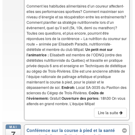
Comment les habitudes alimentaires d’un coureur affectent-
elles ses performances sportives? Comment maximiser son
niveau d’énergie et sa récupération entre les entrainements?
Comment planifier sa stratégie nutritionnelle lors d’un
évènement, quel qu’il soit (5k, 10k, demi ou marathon)?
Toutes ces questions, et plus encore, pourront être
répondues lors de la conférence « La nutrition du coureur sur
route » animée par Elisabeth Paradis, nutritionniste-
diététiste et membre du club Milpat.
Un petit mot sur
l’animatrice :
Elisabeth est membre de l’ODNQ (ordre des
diététistes nutritionniste du Québec) et travaille en pratique
privée depuis 6 ans et enseigne en Techniques de diététique
au cégep de Trois-Rivières. Elle est une ancienne athlète de
l’équipe nationale de patinage artistique et pratique
maintenant la course à pied, pour le plaisir et le
dépassement de soi.
Endroit:
Local SA-3035 du Pavillon des
sciences du Cégep de Trois-Rivières.
Coûts de
l'événement:
Gratuit
Ouverture des portes:
18h30 On vous
attends en grand nombre. L'équipe Milpat
Lire la suite
MAI
Conférence sur la course à pied et la santé
7