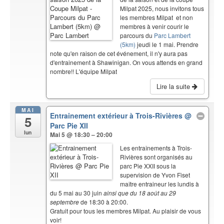
Milpat 2025, nous invitons tous
les membres Milpat et non
membres à venir courir le
parcours du
Parc Lambert
(5km)
jeudi le 1 mai. Prendre
note qu'en raison de cet événement, il n'y aura pas
d'entrainement à Shawinigan. On vous attends en grand
nombre!! L'équipe Milpat
Lire la suite
MAI
Entrainement extérieur à Trois-Rivières
@
5
Parc Pie XII
lun
Mai 5 @ 18:30 – 20:00
Les entraînements à Trois-
Rivières sont organisés au
parc Pie XXII sous la
supervision de Yvon Fiset
maître entraineur les lundis à
du 5 mai au 30 juin
ainsi que du 18 août au 29
septembre
de 18:30 à 20:00.
Gratuit pour tous les membres Milpat. Au plaisir de vous
voir!