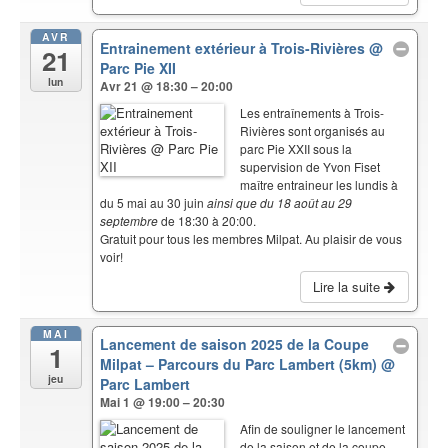
AVR
Entrainement extérieur à Trois-Rivières
@
21
Parc Pie XII
lun
Avr 21 @ 18:30 – 20:00
Les entraînements à Trois-
Rivières sont organisés au
parc Pie XXII sous la
supervision de Yvon Fiset
maître entraineur les lundis à
du 5 mai au 30 juin
ainsi que du 18 août au 29
septembre
de 18:30 à 20:00.
Gratuit pour tous les membres Milpat. Au plaisir de vous
voir!
Lire la suite
MAI
Lancement de saison 2025 de la Coupe
1
Milpat – Parcours du Parc Lambert (5km)
@
jeu
Parc Lambert
Mai 1 @ 19:00 – 20:30
Afin de souligner le lancement
de la saison et de la coupe