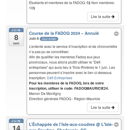
Étudiants et membres de la FADOQ: 5$ Non membres:
10$
Lire la suite
JUIN
Course de la FADOQ 2024 – Annulé
8
Juin 8
Jour entier
sam
L’entente avec le service d’inscription et de chronomètre
n’a pas pu se concrétiser.
Afin de qualifier les membres Fadoq aux jeux
provinciaux, nous allons plutôt utiliser le "Défi
entreprises" qui aura lieu à Trois-Rivières le 1 juin. Les
personnes peuvent s’inscrire avec le lien ci-dessous.
Inscription:
Défi Entreprises
Pour les membres de la FADOQ, lors de votre
inscription, utiliser le code: FADOQMAURICIE24.
Manon De Montigny
Direction générale FADOQ - Région Mauricie
Lire la suite
JUIN
L’Échappée de l’Isle-aux-coudres
@ L'Isle-
14
aux-Coudres, Charlevoix, QC