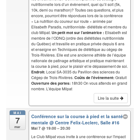
nutritionnelle lors d’un évènement, quel qu’il soit (5k,
10k, demi ou marathon)? Toutes ces questions, et plus
encore, pourront être répondues lors de la conférence
« La nutrition du coureur sur route » animée par
Elisabeth Paradis, nutritionniste- diététiste et membre du
club Milpat.
Un petit mot sur l’animatrice :
Elisabeth est
membre de l’ODNQ (ordre des diététistes nutritionniste
du Québec) et travaille en pratique privée depuis 6 ans
et enseigne en Techniques de diététique au cégep de
Trois-Rivières. Elle est une ancienne athlète de l’équipe
nationale de patinage artistique et pratique maintenant
la course à pied, pour le plaisir et le dépassement de soi.
Endroit:
Local SA-3035 du Pavillon des sciences du
Cégep de Trois-Rivières.
Coûts de l'événement:
Gratuit
Ouverture des portes:
18h30 On vous attends en grand
nombre. L'équipe Milpat
Lire la suite
MAI
Conférence sur la course à pied et la santé
7
mentale
@ Centre Felix-Leclerc, Salle #16
mar
Mai 7 @ 19:00 – 20:30
Le Club Milpat vous invite à une conférence sur l'impact