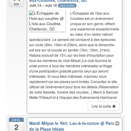
ven
Juin 14 – Juin 16
Jour entier
L'Échappée de l'Isle-aux-
Coudres est un événement
unique en son genre, offrant
une expérience exceptionnelle
au cœur d'un cadre naturel
spectaculaire. Le samedi est consacré à des épreuves
sur route (5km, 10km et 23km), alors que le dimanche
est axé sur la course en sentier (7km, 12km, 21km).
Rabais exclusif de 15% sur les frais d'inscription pour
tous les membres du club Milpat
(Le club fournira le
code promo à tous les membres intéressés) et tirage
d'une participation gratuite parmis ceux qui seront
intéressés.
Si vous êtes intéressé, inscrivez vous
rapidement car les places sont limités. Consultez le site
officiel de l'événement pour tous les détails (Réservation
de votre Navette, horaire des courses...) Merci à Samuel
Matte-Thibault et à l'équipe des Événements Harricana!
Lire la suite
JUIL
Mardi Milpat le Yéti: Lac-à-la-tortue
@ Parc
2
de la Plage Idéale