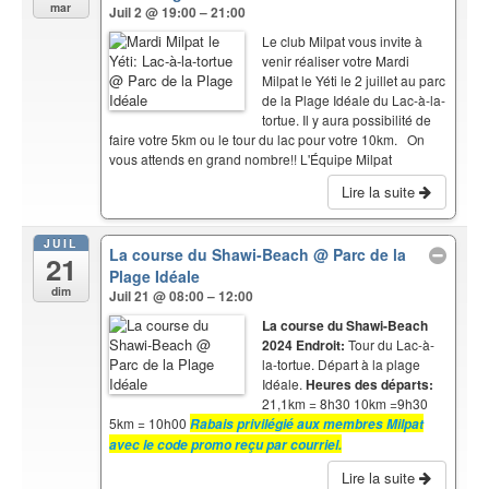
mar
Juil 2 @ 19:00 – 21:00
Le club Milpat vous invite à
venir réaliser votre Mardi
Milpat le Yéti le 2 juillet au parc
de la Plage Idéale du Lac-à-la-
tortue. Il y aura possibilité de
faire votre 5km ou le tour du lac pour votre 10km. On
vous attends en grand nombre!! L'Équipe Milpat
Lire la suite
JUIL
La course du Shawi-Beach
@ Parc de la
21
Plage Idéale
dim
Juil 21 @ 08:00 – 12:00
La course du Shawi-Beach
2024
Endroit:
Tour du Lac-à-
la-tortue. Départ à la plage
Idéale.
Heures des départs:
21,1km = 8h30 10km =9h30
5km = 10h00
Rabais privilégié aux membres Milpat
avec le code promo reçu par courriel.
Lire la suite