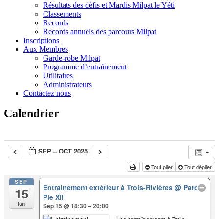
Résultats des défis et Mardis Milpat le Yéti
Classements
Records
Records annuels des parcours Milpat
Inscriptions
Aux Membres
Garde-robe Milpat
Programme d’entraînement
Utilitaires
Administrateurs
Contactez nous
Calendrier
SEP – OCT 2025
Tout plier
Tout déplier
SEP
Entrainement extérieur à Trois-Rivières
@ Parc
15
Pie XII
lun
Sep 15 @ 18:30 – 20:00
Les entraînements à Trois-