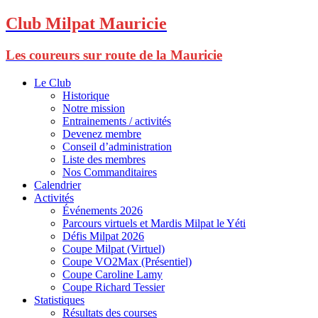
Club Milpat Mauricie
Les coureurs sur route de la Mauricie
Le Club
Historique
Notre mission
Entrainements / activités
Devenez membre
Conseil d’administration
Liste des membres
Nos Commanditaires
Calendrier
Activités
Événements 2026
Parcours virtuels et Mardis Milpat le Yéti
Défis Milpat 2026
Coupe Milpat (Virtuel)
Coupe VO2Max (Présentiel)
Coupe Caroline Lamy
Coupe Richard Tessier
Statistiques
Résultats des courses