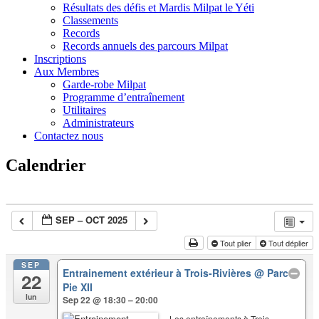
Résultats des défis et Mardis Milpat le Yéti
Classements
Records
Records annuels des parcours Milpat
Inscriptions
Aux Membres
Garde-robe Milpat
Programme d’entraînement
Utilitaires
Administrateurs
Contactez nous
Calendrier
SEP – OCT 2025
Tout plier
Tout déplier
SEP
Entrainement extérieur à Trois-Rivières
@ Parc
22
Pie XII
lun
Sep 22 @ 18:30 – 20:00
Les entraînements à Trois-