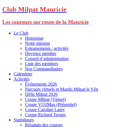
Club Milpat Mauricie
Les coureurs sur route de la Mauricie
Le Club
Historique
Notre mission
Entrainements / activités
Devenez membre
Conseil d’administration
Liste des membres
Nos Commanditaires
Calendrier
Activités
Événements 2026
Parcours virtuels et Mardis Milpat le Yéti
Défis Milpat 2026
Coupe Milpat (Virtuel)
Coupe VO2Max (Présentiel)
Coupe Caroline Lamy
Coupe Richard Tessier
Statistiques
Résultats des courses