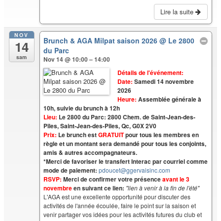
Lire la suite
NOV
Brunch & AGA Milpat saison 2026
@ Le 2800
14
du Parc
sam
Nov 14 @ 10:00 – 14:00
Détails de l'événement:
Date:
Samedi 14 novembre
2026
Heure:
Assemblée générale à
10h, suivie du brunch à 12h
Lieu:
Le 2800 du Parc: 2800 Chem. de Saint-Jean-des-
Piles, Saint-Jean-des-Piles, Qc, G0X 2V0
Prix:
Le brunch est
GRATUIT
pour tous les membres en
règle et un montant sera demandé pour tous les conjoints,
amis & autres accompagnateurs.
*Merci de favoriser le transfert Interac par courriel comme
mode de paiement:
pdoucet@ggervaisinc.
com
RSVP:
Merci de confirmer votre présence
avant le 3
novembre
en suivant ce lien:
"lien à venir à la fin de l'été"
L'AGA est une excellente opportunité pour discuter des
activités de l'année écoulée, faire le point sur la saison et
venir partager vos idées
pour les activités futures du club et