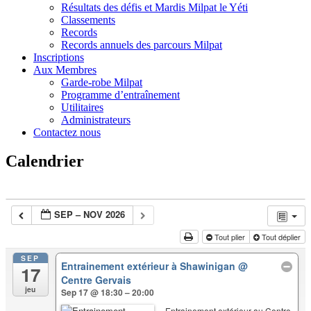
Résultats des défis et Mardis Milpat le Yéti
Classements
Records
Records annuels des parcours Milpat
Inscriptions
Aux Membres
Garde-robe Milpat
Programme d’entraînement
Utilitaires
Administrateurs
Contactez nous
Calendrier
SEP – NOV 2026
Tout plier
Tout déplier
SEP
Entrainement extérieur à Shawinigan
@
17
Centre Gervais
jeu
Sep 17 @ 18:30 – 20:00
Entrainement extérieur au Centre