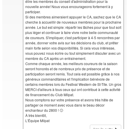
élire les membres du conseil d'administration pour la
nouvelle année! Nous vous encourageons fortement à y
participer.
Si des membres aimeraient appuyer le CA, sachez que le CA
cherche à accueillir de nouveaux membres pour la prochaine
année. Le but est simple: répartir les tâches pour que tout soit
plus léger et continuer à faire vivre notre belle communauté
de coureurs. S'impliquer, c'est participer à 4-5 rencontres par
année, donner votre avis sur les décisions du club, et prêter
main forte selon vos disponibilités. Si cela vous intéresse,
vous pouvez nous écrire ou tout simplement discuter avec un
membre du CA après un entraînement.
Comme chaque année, les meilleurs coureurs de la saison
seront honorés et de nombreux prix de présence et de
participation seront remis. Tout cela est possible grâce à nos
généreux commanditaires et l'implication bénévole de
certains membres lors du Festival Western de St-Tite. Un gros
MERCI d'ailleurs à tous ceux qui ont contribué à cette activité
de financement du Club Milpat.
Nous comptons sur votre présence et avons très hâte de
partager ce moment avec vous dans le beau décor
enchanteur du 2800 ! 🙂
À très bientôt,
L'Équipe Milpat