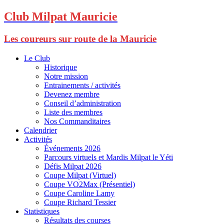
Club Milpat Mauricie
Les coureurs sur route de la Mauricie
Le Club
Historique
Notre mission
Entrainements / activités
Devenez membre
Conseil d’administration
Liste des membres
Nos Commanditaires
Calendrier
Activités
Événements 2026
Parcours virtuels et Mardis Milpat le Yéti
Défis Milpat 2026
Coupe Milpat (Virtuel)
Coupe VO2Max (Présentiel)
Coupe Caroline Lamy
Coupe Richard Tessier
Statistiques
Résultats des courses