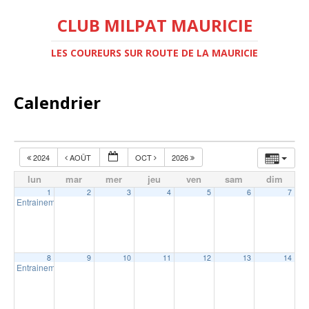
CLUB MILPAT MAURICIE
LES COUREURS SUR ROUTE DE LA MAURICIE
Calendrier
2024
AOÛT
OCT
2026
lun
mar
mer
jeu
ven
sam
dim
1
2
3
4
5
6
7
Entrainement extérieur à Trois-Rivières
18:30
8
9
10
11
12
13
14
Entrainement extérieur à Trois-Rivières
18:30