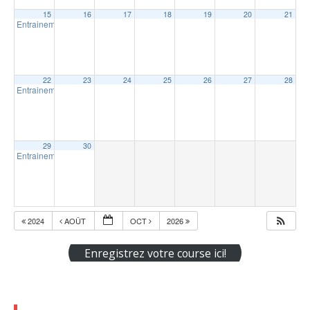
15
16
17
18
19
20
21
Entrainement extérieur à Trois-Rivières
18:30
22
23
24
25
26
27
28
Entrainement extérieur à Trois-Rivières
18:30
29
30
Entrainement extérieur à Trois-Rivières
18:30
2024
AOÛT
OCT
2026
Enregistrez votre course ici!