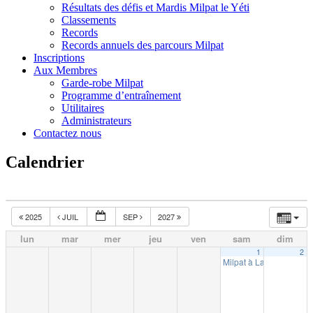
Résultats des défis et Mardis Milpat le Yéti
Classements
Records
Records annuels des parcours Milpat
Inscriptions
Aux Membres
Garde-robe Milpat
Programme d’entraînement
Utilitaires
Administrateurs
Contactez nous
Calendrier
2025
JUIL
SEP
2027
lun
mar
mer
jeu
ven
sam
dim
1
2
Milpat à La Tuque (10k