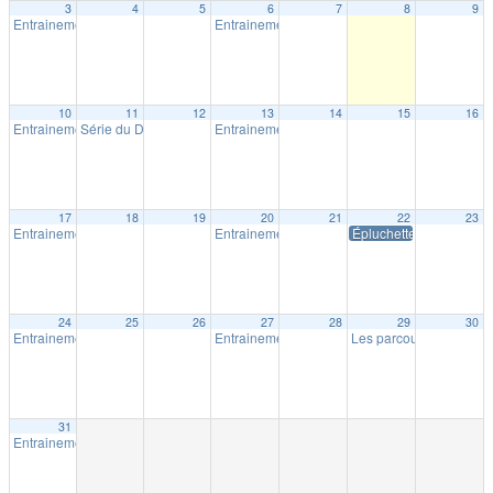
3
4
5
6
7
8
9
Entrainement extérieur à Shawinigan
Entrainement extérieur à Shawinigan
18:30
18:30
10
11
12
13
14
15
16
Entrainement extérieur à Shawinigan
Série du Diable – Saison 19 – Course # 4
Entrainement extérieur à Shawinigan
18:30
18:00
18:30
17
18
19
20
21
22
23
Entrainement extérieur à Shawinigan
Entrainement extérieur à Shawinigan
Épluchette Milpat
18:30
18:30
24
25
26
27
28
29
30
Entrainement extérieur à Shawinigan
Entrainement extérieur à Shawinigan
Les parcours Milpat de 
18:30
18:30
31
Entrainement extérieur à Shawinigan
18:30