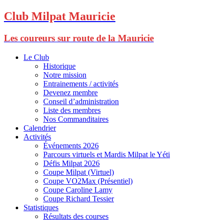
Club Milpat Mauricie
Les coureurs sur route de la Mauricie
Le Club
Historique
Notre mission
Entrainements / activités
Devenez membre
Conseil d’administration
Liste des membres
Nos Commanditaires
Calendrier
Activités
Événements 2026
Parcours virtuels et Mardis Milpat le Yéti
Défis Milpat 2026
Coupe Milpat (Virtuel)
Coupe VO2Max (Présentiel)
Coupe Caroline Lamy
Coupe Richard Tessier
Statistiques
Résultats des courses