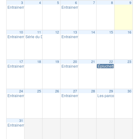
3
4
5
6
7
8
9
Entrainement extérieur à Shawinigan
Entrainement extérieur à Shawinigan
18:30
18:30
10
11
12
13
14
15
16
Entrainement extérieur à Shawinigan
Série du Diable – Saison 19 – Course # 4
Entrainement extérieur à Shawinigan
18:30
18:00
18:30
17
18
19
20
21
22
23
Entrainement extérieur à Shawinigan
Entrainement extérieur à Shawinigan
Épluchette Milpat
18:30
18:30
24
25
26
27
28
29
30
Entrainement extérieur à Shawinigan
Entrainement extérieur à Shawinigan
Les parcours Milpat de N
18:30
18:30
31
Entrainement extérieur à Shawinigan
18:30