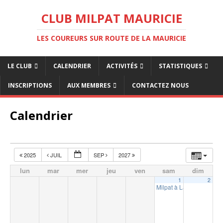
CLUB MILPAT MAURICIE
LES COUREURS SUR ROUTE DE LA MAURICIE
LE CLUB
CALENDRIER
ACTIVITÉS
STATISTIQUES
INSCRIPTIONS
AUX MEMBRES
CONTACTEZ NOUS
Calendrier
2025
JUIL
SEP
2027
lun
mar
mer
jeu
ven
sam
dim
1
2
Milpat à La Tuque (10km