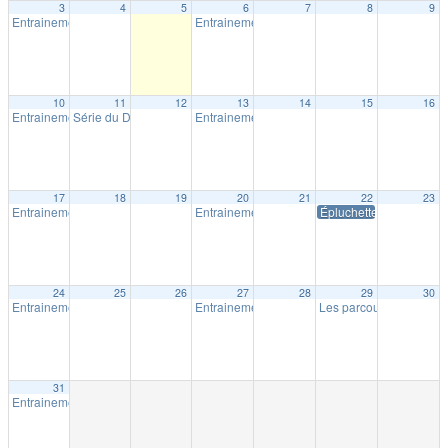
3
4
5
6
7
8
9
Entrainement extérieur à Shawinigan
Entrainement extérieur à Shawinigan
18:30
18:30
10
11
12
13
14
15
16
Entrainement extérieur à Shawinigan
Série du Diable – Saison 19 – Course # 4
Entrainement extérieur à Shawinigan
18:30
18:00
18:30
17
18
19
20
21
22
23
Entrainement extérieur à Shawinigan
Entrainement extérieur à Shawinigan
Épluchette Milpat
18:30
18:30
24
25
26
27
28
29
30
Entrainement extérieur à Shawinigan
Entrainement extérieur à Shawinigan
Les parcours Milpat de 
18:30
18:30
31
Entrainement extérieur à Shawinigan
18:30