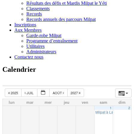
Résultats des défis et Mardis Milpat le Yéti
Classements
Records
Records annuels des parcours Milpat
Inscriptions
Aux Membres
Garde-robe Milpat
Programme d’entraînement
Utilitaires
Administrateurs
Contactez nous
Calendrier
2025
JUIL
AOÛT
2027
lun
mar
mer
jeu
ven
sam
dim
1
2
Milpat à La Tuque (10k