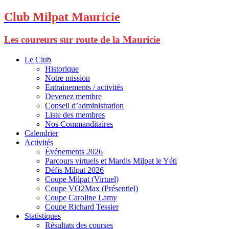
Club Milpat Mauricie
Les coureurs sur route de la Mauricie
Le Club
Historique
Notre mission
Entrainements / activités
Devenez membre
Conseil d’administration
Liste des membres
Nos Commanditaires
Calendrier
Activités
Événements 2026
Parcours virtuels et Mardis Milpat le Yéti
Défis Milpat 2026
Coupe Milpat (Virtuel)
Coupe VO2Max (Présentiel)
Coupe Caroline Lamy
Coupe Richard Tessier
Statistiques
Résultats des courses