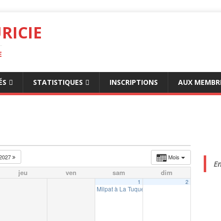
RICIE
E
ÉS
STATISTIQUES
INSCRIPTIONS
AUX MEMBR
2027
Mois
En
jeu
ven
sam
dim
1
2
Milpat à La Tuque (10km, 5km et 3km)
10:00