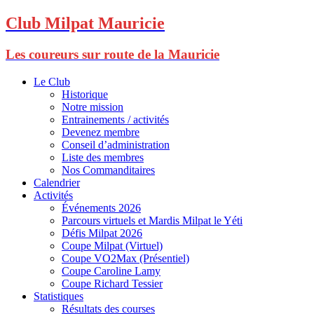
Club Milpat Mauricie
Les coureurs sur route de la Mauricie
Le Club
Historique
Notre mission
Entrainements / activités
Devenez membre
Conseil d’administration
Liste des membres
Nos Commanditaires
Calendrier
Activités
Événements 2026
Parcours virtuels et Mardis Milpat le Yéti
Défis Milpat 2026
Coupe Milpat (Virtuel)
Coupe VO2Max (Présentiel)
Coupe Caroline Lamy
Coupe Richard Tessier
Statistiques
Résultats des courses