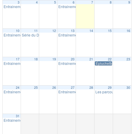
3
4
5
6
7
8
9
Entrainement extérieur à Shawinigan
Entrainement extérieur à Shawinigan
18:30
18:30
10
11
12
13
14
15
16
Entrainement extérieur à Shawinigan
Série du Diable – Saison 19 – Course # 4
Entrainement extérieur à Shawinigan
18:30
18:00
18:30
17
18
19
20
21
22
23
Entrainement extérieur à Shawinigan
Entrainement extérieur à Shawinigan
Épluchette Milpat
18:30
18:30
24
25
26
27
28
29
30
Entrainement extérieur à Shawinigan
Entrainement extérieur à Shawinigan
Les parcours Milpat de 
18:30
18:30
31
Entrainement extérieur à Shawinigan
18:30