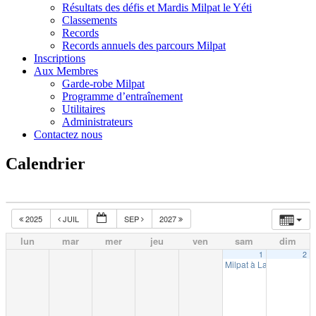
Résultats des défis et Mardis Milpat le Yéti
Classements
Records
Records annuels des parcours Milpat
Inscriptions
Aux Membres
Garde-robe Milpat
Programme d’entraînement
Utilitaires
Administrateurs
Contactez nous
Calendrier
2025
JUIL
SEP
2027
lun
mar
mer
jeu
ven
sam
dim
1
2
Milpat à La Tuque (10k