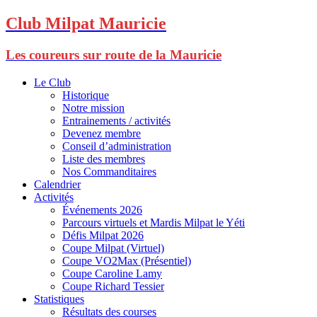
Club Milpat Mauricie
Les coureurs sur route de la Mauricie
Le Club
Historique
Notre mission
Entrainements / activités
Devenez membre
Conseil d’administration
Liste des membres
Nos Commanditaires
Calendrier
Activités
Événements 2026
Parcours virtuels et Mardis Milpat le Yéti
Défis Milpat 2026
Coupe Milpat (Virtuel)
Coupe VO2Max (Présentiel)
Coupe Caroline Lamy
Coupe Richard Tessier
Statistiques
Résultats des courses