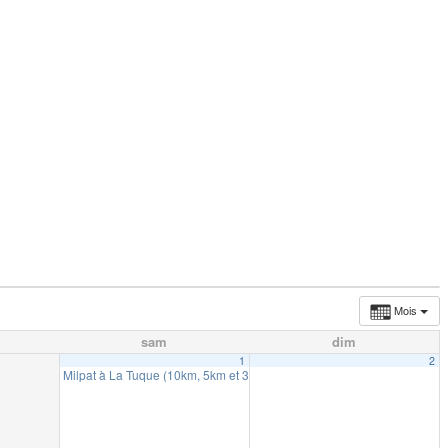
Mois
sam
dim
1
2
Milpat à La Tuque (10km, 5km et 3km)
10:00