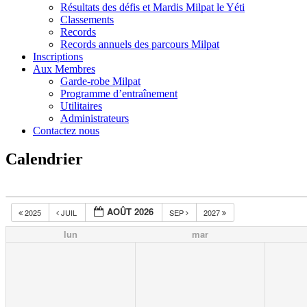
Résultats des défis et Mardis Milpat le Yéti
Classements
Records
Records annuels des parcours Milpat
Inscriptions
Aux Membres
Garde-robe Milpat
Programme d’entraînement
Utilitaires
Administrateurs
Contactez nous
Calendrier
AOÛT 2026
2025
JUIL
SEP
2027
lun
mar