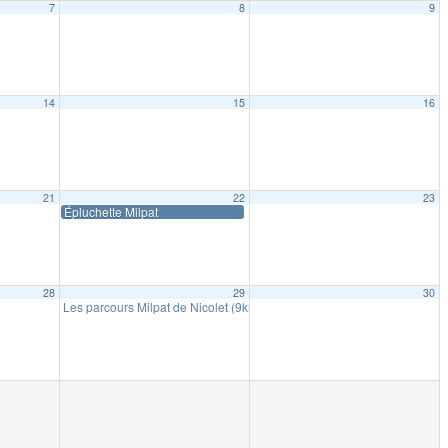
7
8
9
14
15
16
21
22
23
Épluchette Milpat
28
29
30
Les parcours Milpat de Nicolet (9km, 6km et 3km) et Souper à La flûte 