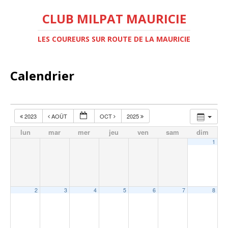
CLUB MILPAT MAURICIE
LES COUREURS SUR ROUTE DE LA MAURICIE
Calendrier
2023
AOÛT
OCT
2025
lun
mar
mer
jeu
ven
sam
dim
1
2
3
4
5
6
7
8