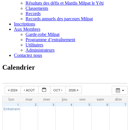
Résultats des défis et Mardis Milpat le Yéti
Classements
Records
Records annuels des parcours Milpat
Inscriptions
Aux Membres
Garde-robe Milpat
Programme d’entraînement
Utilitaires
Administrateurs
Contactez nous
Calendrier
2024
AOÛT
OCT
2026
lun
mar
mer
jeu
ven
sam
dim
1
2
3
4
5
6
7
Entrainement extérieur à Trois-Rivières
18:30