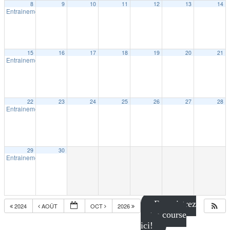
8
9
10
11
12
13
14
Entrainement extérieur à Trois-Rivières
18:30
15
16
17
18
19
20
21
Entrainement extérieur à Trois-Rivières
18:30
22
23
24
25
26
27
28
Entrainement extérieur à Trois-Rivières
18:30
29
30
Entrainement extérieur à Trois-Rivières
18:30
Enregistrez
2024
AOÛT
OCT
2026
votre course
ici!