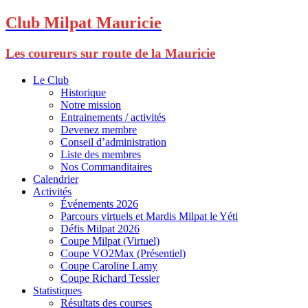
Club Milpat Mauricie
Les coureurs sur route de la Mauricie
Le Club
Historique
Notre mission
Entrainements / activités
Devenez membre
Conseil d’administration
Liste des membres
Nos Commanditaires
Calendrier
Activités
Événements 2026
Parcours virtuels et Mardis Milpat le Yéti
Défis Milpat 2026
Coupe Milpat (Virtuel)
Coupe VO2Max (Présentiel)
Coupe Caroline Lamy
Coupe Richard Tessier
Statistiques
Résultats des courses