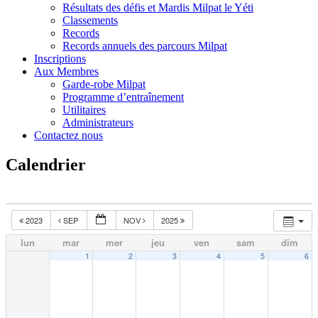
Résultats des défis et Mardis Milpat le Yéti
Classements
Records
Records annuels des parcours Milpat
Inscriptions
Aux Membres
Garde-robe Milpat
Programme d’entraînement
Utilitaires
Administrateurs
Contactez nous
Calendrier
2023
SEP
NOV
2025
lun
mar
mer
jeu
ven
sam
dim
1
2
3
4
5
6