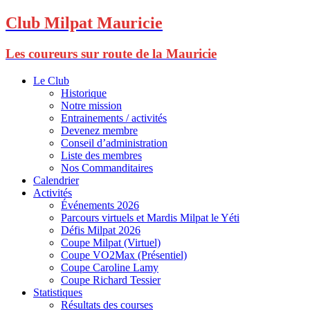
Club Milpat Mauricie
Les coureurs sur route de la Mauricie
Le Club
Historique
Notre mission
Entrainements / activités
Devenez membre
Conseil d’administration
Liste des membres
Nos Commanditaires
Calendrier
Activités
Événements 2026
Parcours virtuels et Mardis Milpat le Yéti
Défis Milpat 2026
Coupe Milpat (Virtuel)
Coupe VO2Max (Présentiel)
Coupe Caroline Lamy
Coupe Richard Tessier
Statistiques
Résultats des courses