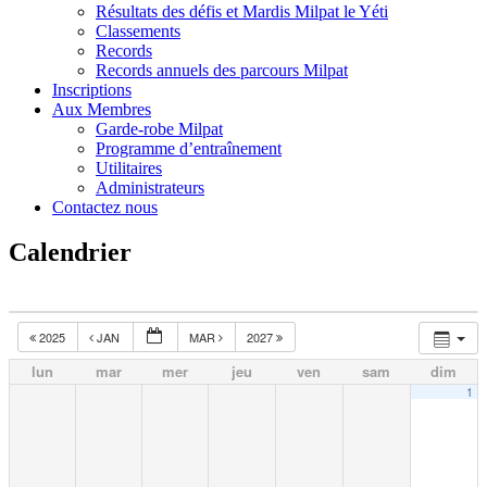
Résultats des défis et Mardis Milpat le Yéti
Classements
Records
Records annuels des parcours Milpat
Inscriptions
Aux Membres
Garde-robe Milpat
Programme d’entraînement
Utilitaires
Administrateurs
Contactez nous
Calendrier
2025
JAN
MAR
2027
lun
mar
mer
jeu
ven
sam
dim
1