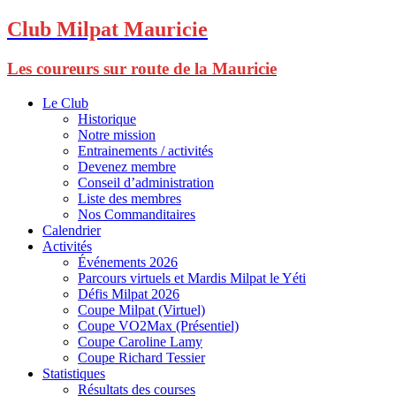
Club Milpat Mauricie
Les coureurs sur route de la Mauricie
Le Club
Historique
Notre mission
Entrainements / activités
Devenez membre
Conseil d’administration
Liste des membres
Nos Commanditaires
Calendrier
Activités
Événements 2026
Parcours virtuels et Mardis Milpat le Yéti
Défis Milpat 2026
Coupe Milpat (Virtuel)
Coupe VO2Max (Présentiel)
Coupe Caroline Lamy
Coupe Richard Tessier
Statistiques
Résultats des courses