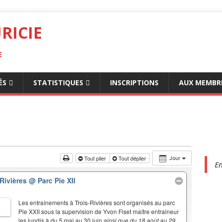
RICIE
E
ÉS
STATISTIQUES
INSCRIPTIONS
AUX MEMBR
Jour
Tout plier
Tout déplier
En
-Rivières
@ Parc Pie XII
Les entraînements à Trois-Rivières sont organisés au parc
Pie XXII sous la supervision de Yvon Fiset maître entraineur
les lundis à du 5 mai au 30 juin
ainsi que du 18 août au 29