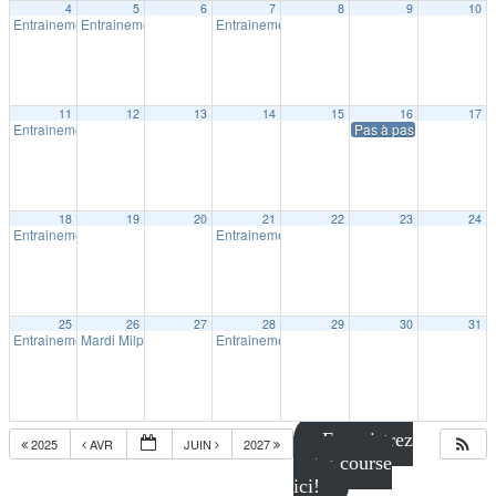
4
5
6
7
8
9
10
Entrainement extérieur à Shawinigan
Entrainement extérieur à Shawinigan
Entrainement extérieur à Shawinigan
18:30
18:30
18:30
11
12
13
14
15
16
17
Entrainement extérieur à Shawinigan
Pas à pas pour un aven
18:30
18
19
20
21
22
23
24
Entrainement extérieur à Shawinigan
Entrainement extérieur à Shawinigan
18:30
18:30
25
26
27
28
29
30
31
Entrainement extérieur à Shawinigan
Mardi Milpat le Yéti: Parcours – Le Parc de la rivière-Grand-Mère (5k
Entrainement extérieur à Shawinigan
18:30
18:30
Enregistrez
2025
AVR
JUIN
2027
votre course
ici!