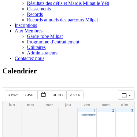
Résultats des défis et Mardis Milpat le Yéti
Classements
Records
Records annuels des parcours Milpat
Inscriptions
Aux Membres
Garde-robe Milpat
Programme d’entraînement
Utilitaires
Administrateurs
Contactez nous
Calendrier
2025
AVR
JUIN
2027
lun
mar
mer
jeu
ven
sam
dim
1
2
3
Lancement de la saison 2026 de la