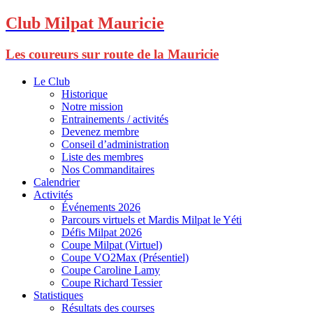
Club Milpat Mauricie
Les coureurs sur route de la Mauricie
Le Club
Historique
Notre mission
Entrainements / activités
Devenez membre
Conseil d’administration
Liste des membres
Nos Commanditaires
Calendrier
Activités
Événements 2026
Parcours virtuels et Mardis Milpat le Yéti
Défis Milpat 2026
Coupe Milpat (Virtuel)
Coupe VO2Max (Présentiel)
Coupe Caroline Lamy
Coupe Richard Tessier
Statistiques
Résultats des courses