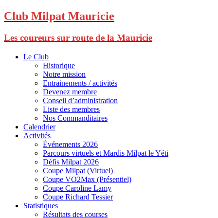
Club Milpat Mauricie
Les coureurs sur route de la Mauricie
Le Club
Historique
Notre mission
Entrainements / activités
Devenez membre
Conseil d’administration
Liste des membres
Nos Commanditaires
Calendrier
Activités
Événements 2026
Parcours virtuels et Mardis Milpat le Yéti
Défis Milpat 2026
Coupe Milpat (Virtuel)
Coupe VO2Max (Présentiel)
Coupe Caroline Lamy
Coupe Richard Tessier
Statistiques
Résultats des courses