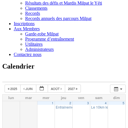
Résultats des défis et Mardis Milpat le Yéti
Classements
Records
Records annuels des parcours Milpat
Inscriptions
Aux Membres
Garde-robe Milpat
Programme d’entraînement
Utilitaires
Administrateurs
Contactez nous
Calendrier
2025
JUIN
AOÛT
2027
lun
mar
mer
jeu
ven
sam
dim
1
2
3
4
5
Entrainement extérieur à Shawinigan
Le 10km le Yéti au Parc
18:30