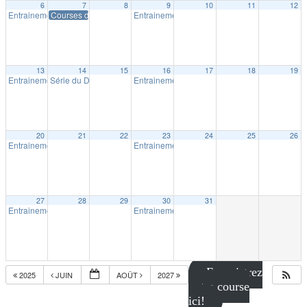
6
7
8
9
10
11
12
Entrainement extérieur à Shawinigan
Courses du P’tit Shérif – Course # 2
Entrainement extérieur à Shawinigan
18:30
18:30
13
14
15
16
17
18
19
Entrainement extérieur à Shawinigan
Série du Diable – Saison 19 – Course # 3
Entrainement extérieur à Shawinigan
18:30
18:00
18:30
20
21
22
23
24
25
26
Entrainement extérieur à Shawinigan
Entrainement extérieur à Shawinigan
18:30
18:30
27
28
29
30
31
Entrainement extérieur à Shawinigan
Entrainement extérieur à Shawinigan
18:30
18:30
Enregistrez
2025
JUIN
AOÛT
2027
votre course
ici!