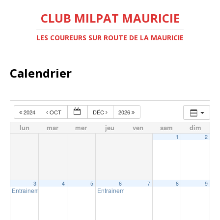
CLUB MILPAT MAURICIE
LES COUREURS SUR ROUTE DE LA MAURICIE
Calendrier
2024
OCT
DÉC
2026
lun
mar
mer
jeu
ven
sam
dim
1
2
3
4
5
6
7
8
9
Entrainement intérieur à Shawinigan
Entrainement intérieur à Shawinigan
18:30
18:30