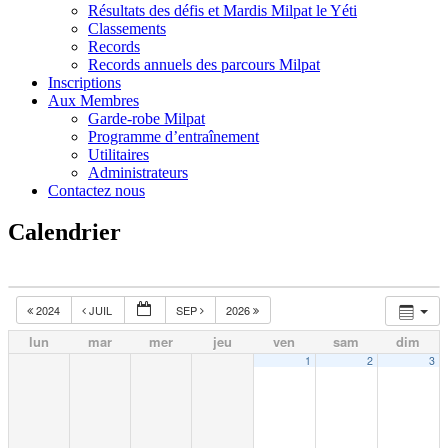
Résultats des défis et Mardis Milpat le Yéti
Classements
Records
Records annuels des parcours Milpat
Inscriptions
Aux Membres
Garde-robe Milpat
Programme d’entraînement
Utilitaires
Administrateurs
Contactez nous
Calendrier
2024
JUIL
SEP
2026
lun
mar
mer
jeu
ven
sam
dim
1
2
3