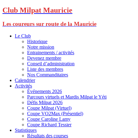
Club Milpat Mauricie
Les coureurs sur route de la Mauricie
Le Club
Historique
Notre mission
Entrainements / activités
Devenez membre
Conseil d’administration
Liste des membres
Nos Commanditaires
Calendrier
Activités
Événements 2026
Parcours virtuels et Mardis Milpat le Yéti
Défis Milpat 2026
Coupe Milpat (Virtuel)
Coupe VO2Max (Présentiel)
Coupe Caroline Lamy
Coupe Richard Tessier
Statistiques
Résultats des courses