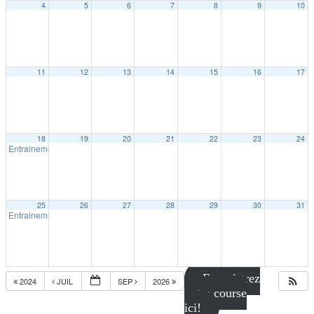
4
5
6
7
8
9
10
11
12
13
14
15
16
17
18
19
20
21
22
23
24
Entrainement extérieur à Trois-Rivières
18:30
25
26
27
28
29
30
31
Entrainement extérieur à Trois-Rivières
18:30
Enregistrez
2024
JUIL
SEP
2026
votre course
ici!