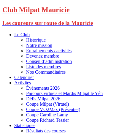
Club Milpat Mauricie
Les coureurs sur route de la Mauricie
Le Club
Historique
Notre mission
Entrainements / activités
Devenez membre
Conseil d’administration
Liste des membres
Nos Commanditaires
Calendrier
Activités
Événements 2026
Parcours virtuels et Mardis Milpat le Yéti
Défis Milpat 2026
Coupe Milpat (Virtuel)
Coupe VO2Max (Présentiel)
Coupe Caroline Lamy
Coupe Richard Tessier
Statistiques
Résultats des courses