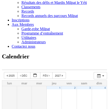
Résultats des défis et Mardis Milpat le Yéti
Classements
Records
Records annuels des parcours Milpat
Inscriptions
Aux Membres
Garde-robe Milpat
Programme d’entraînement
Utilitaires
Administrateurs
Contactez nous
Calendrier
2025
DÉC
FÉV
2027
lun
mar
mer
jeu
ven
sam
dim
1
2
3
4