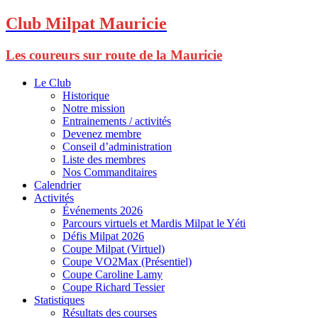
Club Milpat Mauricie
Les coureurs sur route de la Mauricie
Le Club
Historique
Notre mission
Entrainements / activités
Devenez membre
Conseil d’administration
Liste des membres
Nos Commanditaires
Calendrier
Activités
Événements 2026
Parcours virtuels et Mardis Milpat le Yéti
Défis Milpat 2026
Coupe Milpat (Virtuel)
Coupe VO2Max (Présentiel)
Coupe Caroline Lamy
Coupe Richard Tessier
Statistiques
Résultats des courses