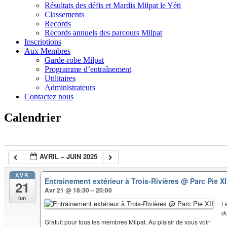
Résultats des défis et Mardis Milpat le Yéti
Classements
Records
Records annuels des parcours Milpat
Inscriptions
Aux Membres
Garde-robe Milpat
Programme d’entraînement
Utilitaires
Administrateurs
Contactez nous
Calendrier
AVRIL – JUIN 2025
AVR
Entrainement extérieur à Trois-Rivières
@ Parc Pie XI
21
Avr 21 @ 18:30 – 20:00
lun
L
d
Gratuit pour tous les membres Milpat. Au plaisir de vous voir!