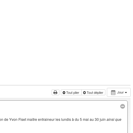
Jour
Tout plier
Tout déplier
on de Yvon Fiset maître entraineur les lundis à du 5 mai au 30 juin
ainsi que