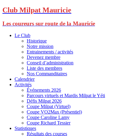
Club Milpat Mauricie
Les coureurs sur route de la Mauricie
Le Club
Historique
Notre mission
Entrainements / activités
Devenez membre
Conseil d’administration
Liste des membres
Nos Commanditaires
Calendrier
Activités
Événements 2026
Parcours virtuels et Mardis Milpat le Yéti
Défis Milpat 2026
Coupe Milpat (Virtuel)
Coupe VO2Max (Présentiel)
Coupe Caroline Lamy
Coupe Richard Tessier
Statistiques
Résultats des courses