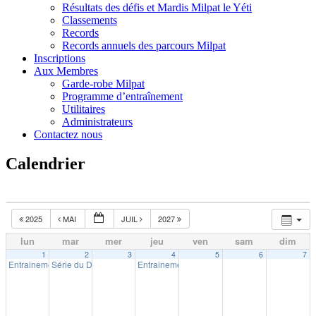
Résultats des défis et Mardis Milpat le Yéti
Classements
Records
Records annuels des parcours Milpat
Inscriptions
Aux Membres
Garde-robe Milpat
Programme d’entraînement
Utilitaires
Administrateurs
Contactez nous
Calendrier
2025
MAI
JUIL
2027
lun
mar
mer
jeu
ven
sam
dim
1
2
3
4
5
6
7
Entrainement extérieur à Shawinigan
Série du Diable – Saison 19 – Course # 1
Entrainement extérieur à Shawinigan
18:30
18:00
18:30