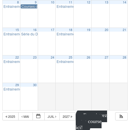
8
9
10
11
12
13
14
Entrainement extérieur à Shawinigan
Courses du P’tit Shérif – Course # 1
Entrainement extérieur à Shawinigan
18:30
18:30
15
16
17
18
19
20
21
Entrainement extérieur à Shawinigan
Série du Diable – Saison 19 – Course # 2
Entrainement extérieur à Shawinigan
18:30
18:00
18:30
22
23
24
25
26
27
28
Entrainement extérieur à Shawinigan
Entrainement extérieur à Shawinigan
18:30
18:30
29
30
Entrainement extérieur à Shawinigan
18:30
Enregistrez
2025
MAI
JUIL
2027
votre course
ici!