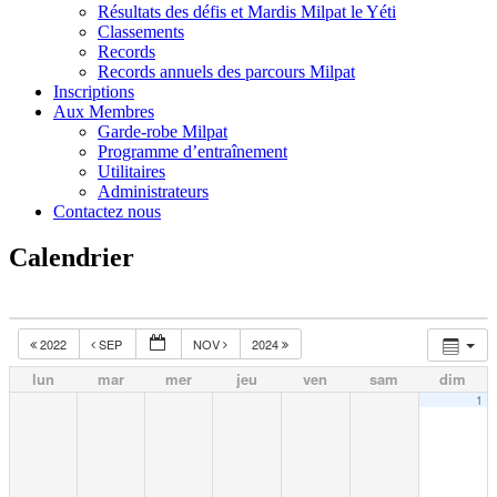
Résultats des défis et Mardis Milpat le Yéti
Classements
Records
Records annuels des parcours Milpat
Inscriptions
Aux Membres
Garde-robe Milpat
Programme d’entraînement
Utilitaires
Administrateurs
Contactez nous
Calendrier
2022
SEP
NOV
2024
lun
mar
mer
jeu
ven
sam
dim
1