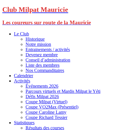
Club Milpat Mauricie
Les coureurs sur route de la Mauricie
Le Club
Historique
Notre mission
Entrainements / activités
Devenez membre
Conseil d’administration
Liste des membres
Nos Commanditaires
Calendrier
Activités
Événements 2026
Parcours virtuels et Mardis Milpat le Yéti
Défis Milpat 2026
Coupe Milpat (Virtuel)
Coupe VO2Max (Présentiel)
Coupe Caroline Lamy
Coupe Richard Tessier
Statistiques
Résultats des courses