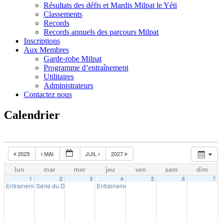
Résultats des défis et Mardis Milpat le Yéti
Classements
Records
Records annuels des parcours Milpat
Inscriptions
Aux Membres
Garde-robe Milpat
Programme d’entraînement
Utilitaires
Administrateurs
Contactez nous
Calendrier
2025
MAI
JUIL
2027
lun
mar
mer
jeu
ven
sam
dim
1
2
3
4
5
6
7
Entrainement extérieur à Shawinigan
Série du Diable – Saison 19 – Course # 1
Entrainement extérieur à Shawinigan
18:30
18:00
18:30