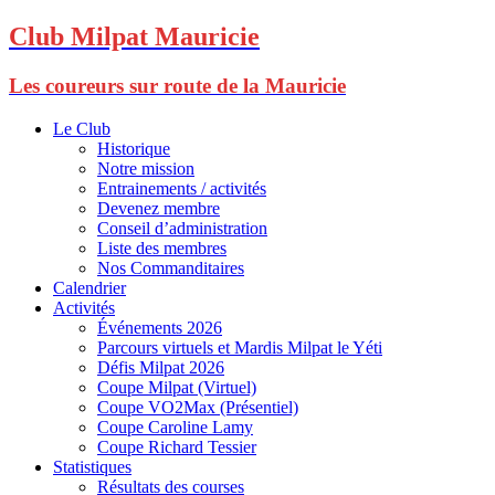
Club Milpat Mauricie
Les coureurs sur route de la Mauricie
Le Club
Historique
Notre mission
Entrainements / activités
Devenez membre
Conseil d’administration
Liste des membres
Nos Commanditaires
Calendrier
Activités
Événements 2026
Parcours virtuels et Mardis Milpat le Yéti
Défis Milpat 2026
Coupe Milpat (Virtuel)
Coupe VO2Max (Présentiel)
Coupe Caroline Lamy
Coupe Richard Tessier
Statistiques
Résultats des courses