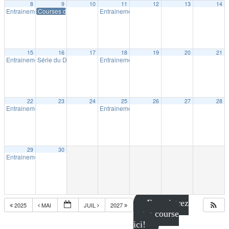
8
9
10
11
12
13
14
Entrainement extérieur à Shawinigan
Courses du P’tit Shérif – Course # 1
Entrainement extérieur à Shawinigan
18:30
18:30
15
16
17
18
19
20
21
Entrainement extérieur à Shawinigan
Série du Diable – Saison 19 – Course # 2
Entrainement extérieur à Shawinigan
18:30
18:00
18:30
22
23
24
25
26
27
28
Entrainement extérieur à Shawinigan
Entrainement extérieur à Shawinigan
18:30
18:30
29
30
Entrainement extérieur à Shawinigan
18:30
Enregistrez
2025
MAI
JUIL
2027
votre course
ici!