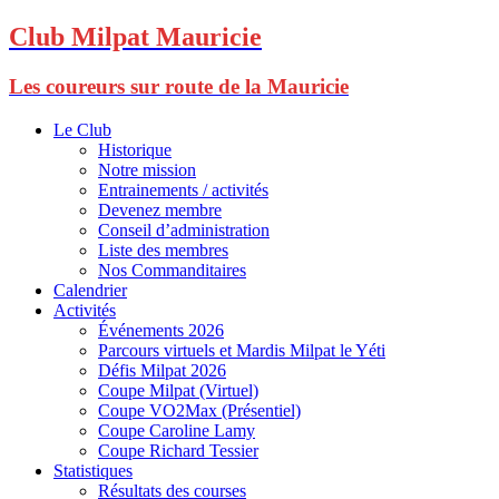
Club Milpat Mauricie
Les coureurs sur route de la Mauricie
Le Club
Historique
Notre mission
Entrainements / activités
Devenez membre
Conseil d’administration
Liste des membres
Nos Commanditaires
Calendrier
Activités
Événements 2026
Parcours virtuels et Mardis Milpat le Yéti
Défis Milpat 2026
Coupe Milpat (Virtuel)
Coupe VO2Max (Présentiel)
Coupe Caroline Lamy
Coupe Richard Tessier
Statistiques
Résultats des courses