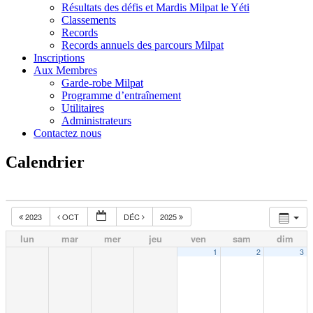
Résultats des défis et Mardis Milpat le Yéti
Classements
Records
Records annuels des parcours Milpat
Inscriptions
Aux Membres
Garde-robe Milpat
Programme d’entraînement
Utilitaires
Administrateurs
Contactez nous
Calendrier
2023
OCT
DÉC
2025
lun
mar
mer
jeu
ven
sam
dim
1
2
3