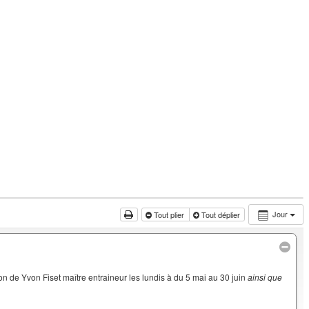
Jour
Tout plier
Tout déplier
on de Yvon Fiset maître entraineur les lundis à du 5 mai au 30 juin
ainsi que