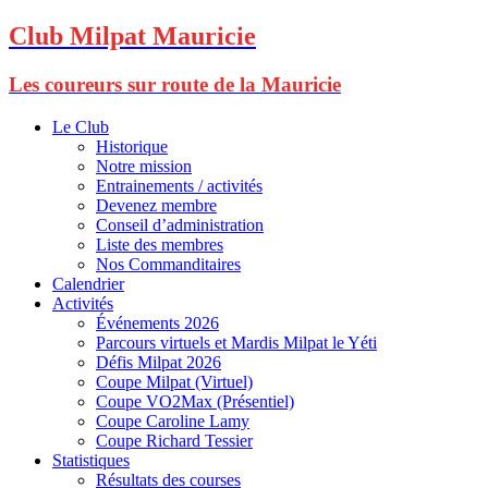
Club Milpat Mauricie
Les coureurs sur route de la Mauricie
Le Club
Historique
Notre mission
Entrainements / activités
Devenez membre
Conseil d’administration
Liste des membres
Nos Commanditaires
Calendrier
Activités
Événements 2026
Parcours virtuels et Mardis Milpat le Yéti
Défis Milpat 2026
Coupe Milpat (Virtuel)
Coupe VO2Max (Présentiel)
Coupe Caroline Lamy
Coupe Richard Tessier
Statistiques
Résultats des courses