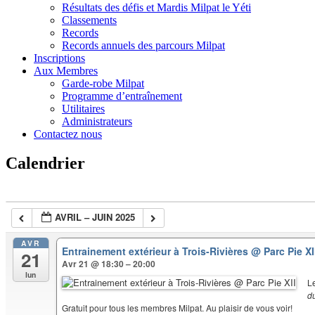
Résultats des défis et Mardis Milpat le Yéti
Classements
Records
Records annuels des parcours Milpat
Inscriptions
Aux Membres
Garde-robe Milpat
Programme d’entraînement
Utilitaires
Administrateurs
Contactez nous
Calendrier
AVRIL – JUIN 2025
AVR
Entrainement extérieur à Trois-Rivières
@ Parc Pie XI
21
Avr 21 @ 18:30 – 20:00
lun
L
d
Gratuit pour tous les membres Milpat. Au plaisir de vous voir!