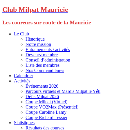
Club Milpat Mauricie
Les coureurs sur route de la Mauricie
Le Club
Historique
Notre mission
Entrainements / activités
Devenez membre
Conseil d’administration
Liste des membres
Nos Commanditaires
Calendrier
Activités
Événements 2026
Parcours virtuels et Mardis Milpat le Yéti
Défis Milpat 2026
Coupe Milpat (Virtuel)
Coupe VO2Max (Présentiel)
Coupe Caroline Lamy
Coupe Richard Tessier
Statistiques
Résultats des courses