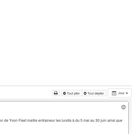
Jour
Tout plier
Tout déplier
on de Yvon Fiset maître entraineur les lundis à du 5 mai au 30 juin
ainsi que