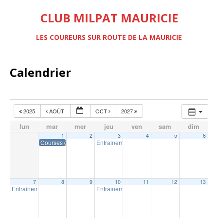
CLUB MILPAT MAURICIE
LES COUREURS SUR ROUTE DE LA MAURICIE
Calendrier
2025
AOÛT
OCT
2027
lun
mar
mer
jeu
ven
sam
dim
1
2
3
4
5
6
Courses du P’tit Shérif – Course # 3
Entrainement extérieur à Shawinigan
18:30
7
8
9
10
11
12
13
Entrainement extérieur à Shawinigan
Entrainement extérieur à Shawinigan
18:30
18:30