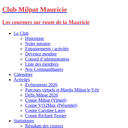
Club Milpat Mauricie
Les coureurs sur route de la Mauricie
Le Club
Historique
Notre mission
Entrainements / activités
Devenez membre
Conseil d’administration
Liste des membres
Nos Commanditaires
Calendrier
Activités
Événements 2026
Parcours virtuels et Mardis Milpat le Yéti
Défis Milpat 2026
Coupe Milpat (Virtuel)
Coupe VO2Max (Présentiel)
Coupe Caroline Lamy
Coupe Richard Tessier
Statistiques
Résultats des courses