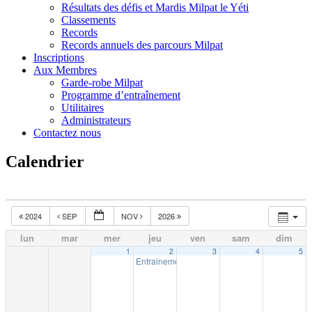
Résultats des défis et Mardis Milpat le Yéti
Classements
Records
Records annuels des parcours Milpat
Inscriptions
Aux Membres
Garde-robe Milpat
Programme d’entraînement
Utilitaires
Administrateurs
Contactez nous
Calendrier
2024
SEP
NOV
2026
lun
mar
mer
jeu
ven
sam
dim
1
2
3
4
5
Entrainement intérieur à Shawinigan
18:30