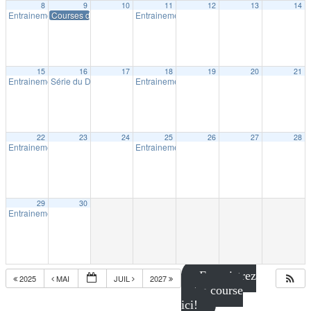
8
9
10
11
12
13
14
Entrainement extérieur à Shawinigan
Courses du P’tit Shérif – Course # 1
Entrainement extérieur à Shawinigan
18:30
18:30
15
16
17
18
19
20
21
Entrainement extérieur à Shawinigan
Série du Diable – Saison 19 – Course # 2
Entrainement extérieur à Shawinigan
18:30
18:00
18:30
22
23
24
25
26
27
28
Entrainement extérieur à Shawinigan
Entrainement extérieur à Shawinigan
18:30
18:30
29
30
Entrainement extérieur à Shawinigan
18:30
Enregistrez
2025
MAI
JUIL
2027
votre course
ici!