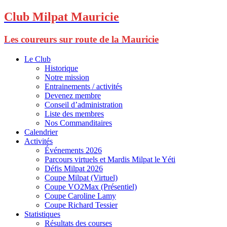
Club Milpat Mauricie
Les coureurs sur route de la Mauricie
Le Club
Historique
Notre mission
Entrainements / activités
Devenez membre
Conseil d’administration
Liste des membres
Nos Commanditaires
Calendrier
Activités
Événements 2026
Parcours virtuels et Mardis Milpat le Yéti
Défis Milpat 2026
Coupe Milpat (Virtuel)
Coupe VO2Max (Présentiel)
Coupe Caroline Lamy
Coupe Richard Tessier
Statistiques
Résultats des courses