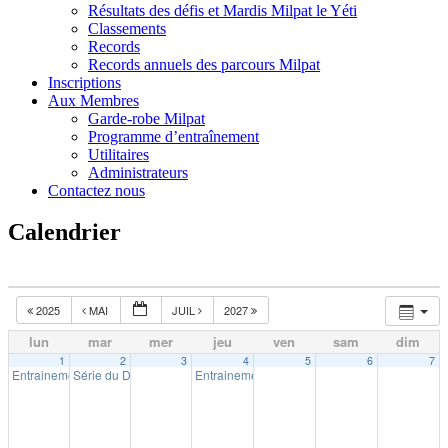
Résultats des défis et Mardis Milpat le Yéti
Classements
Records
Records annuels des parcours Milpat
Inscriptions
Aux Membres
Garde-robe Milpat
Programme d’entraînement
Utilitaires
Administrateurs
Contactez nous
Calendrier
2025
MAI
JUIL
2027
lun
mar
mer
jeu
ven
sam
dim
1
2
3
4
5
6
7
Entrainement extérieur à Shawinigan
Série du Diable – Saison 19 – Course # 1
Entrainement extérieur à Shawinigan
18:30
18:00
18:30