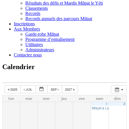
Résultats des défis et Mardis Milpat le Yéti
Classements
Records
Records annuels des parcours Milpat
Inscriptions
Aux Membres
Garde-robe Milpat
Programme d’entraînement
Utilitaires
Administrateurs
Contactez nous
Calendrier
2025
JUIL
SEP
2027
lun
mar
mer
jeu
ven
sam
dim
1
2
Milpat à La Tuque (10k