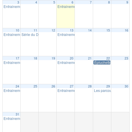
3
4
5
6
7
8
9
Entrainement extérieur à Shawinigan
Entrainement extérieur à Shawinigan
18:30
18:30
10
11
12
13
14
15
16
Entrainement extérieur à Shawinigan
Série du Diable – Saison 19 – Course # 4
Entrainement extérieur à Shawinigan
18:30
18:00
18:30
17
18
19
20
21
22
23
Entrainement extérieur à Shawinigan
Entrainement extérieur à Shawinigan
Épluchette Milpat
18:30
18:30
24
25
26
27
28
29
30
Entrainement extérieur à Shawinigan
Entrainement extérieur à Shawinigan
Les parcours Milpat de 
18:30
18:30
31
Entrainement extérieur à Shawinigan
18:30