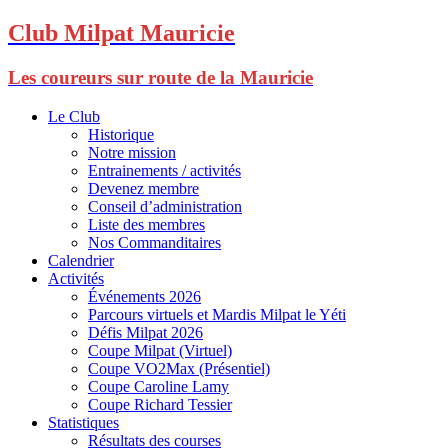
Club Milpat Mauricie
Les coureurs sur route de la Mauricie
Le Club
Historique
Notre mission
Entrainements / activités
Devenez membre
Conseil d’administration
Liste des membres
Nos Commanditaires
Calendrier
Activités
Événements 2026
Parcours virtuels et Mardis Milpat le Yéti
Défis Milpat 2026
Coupe Milpat (Virtuel)
Coupe VO2Max (Présentiel)
Coupe Caroline Lamy
Coupe Richard Tessier
Statistiques
Résultats des courses