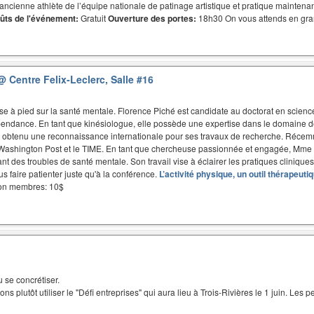
ancienne athlète de l’équipe nationale de patinage artistique et pratique maintenant
ûts de l'événement:
Gratuit
Ouverture des portes:
18h30 On vous attends en gra
@ Centre Felix-Leclerc, Salle #16
rse à pied sur la santé mentale. Florence Piché est candidate au doctorat en science
épendance. En tant que kinésiologue, elle possède une expertise dans le domaine 
 obtenu une reconnaissance internationale pour ses travaux de recherche. Récemmen
 le Washington Post et le TIME. En tant que chercheuse passionnée et engagée, Mme 
nt des troubles de santé mentale. Son travail vise à éclairer les pratiques cliniques
us faire patienter juste qu'à la conférence.
L’activité physique, un outil thérapeut
Non membres: 10$
u se concrétiser.
s plutôt utiliser le "Défi entreprises" qui aura lieu à Trois-Rivières le 1 juin. Les 