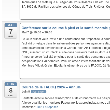
Techniques de diététique au cégep de Trois-Rivières. Elle est une 
SA-3035 du Pavillon des sciences du Cégep de Trois-Rivières.
Co
MAI
Conférence sur la course à pied et la santé mentale
7
Mai 7 @ 19:00 – 20:30
mar
Le Club Milpat vous invite à une conférence sur l'impact de la cou
l'activité physique dans le traitement des personnes ayant une d
années avant de devenir coach à Cardio Plein Air. Florence a déjà
ONE, suscitant un vif intérêt et cité dans plusieurs médias, dont
l'importance de l'activité physique pour la santé des personnes aya
des populations vulnérables. Voici un article intéressant afin de vo
Membres Milpat: Gratuit Étudiants et membres de la FADOQ: 5$ 
JUIN
Course de la FADOQ 2024 – Annulé
8
Juin 8
Jour entier
sam
L’entente avec le service d’inscription et de chronomètre n’a pas p
Afin de qualifier les membres Fadoq aux jeux provinciaux, nous allon
Inscription:
Défi Entreprises