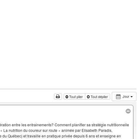
Jour
Tout plier
Tout déplier
tion entre les entrainements? Comment planifier sa stratégie nutritionnelle
 « La nutrition du coureur sur route » animée par Elisabeth Paradis,
e du Québec) et travaille en pratique privée depuis 6 ans et enseigne en