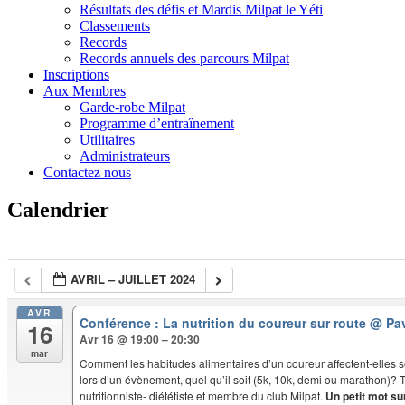
Résultats des défis et Mardis Milpat le Yéti
Classements
Records
Records annuels des parcours Milpat
Inscriptions
Aux Membres
Garde-robe Milpat
Programme d’entraînement
Utilitaires
Administrateurs
Contactez nous
Calendrier
AVRIL – JUILLET 2024
AVR
Conférence : La nutrition du coureur sur route
@ Pav
16
Avr 16 @ 19:00 – 20:30
mar
Comment les habitudes alimentaires d’un coureur affectent-elles 
lors d’un évènement, quel qu’il soit (5k, 10k, demi ou marathon)? 
nutritionniste- diététiste et membre du club Milpat.
Un petit mot sur