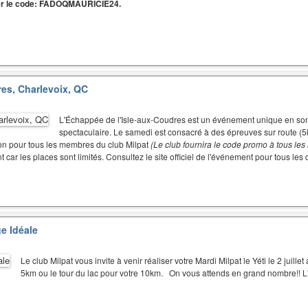
liser le code: FADOQMAURICIE24.
es, Charlevoix, QC
L'Échappée de l'Isle-aux-Coudres est un événement unique en son 
spectaculaire. Le samedi est consacré à des épreuves sur route (5
tion pour tous les membres du club Milpat
(Le club fournira le code promo à tous les
 car les places sont limités. Consultez le site officiel de l'événement pour tous les
ge Idéale
Le club Milpat vous invite à venir réaliser votre Mardi Milpat le Yéti le 2 juillet
5km ou le tour du lac pour votre 10km. On vous attends en grand nombre!!