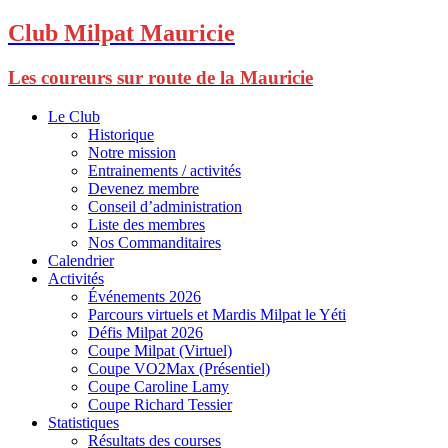
Club Milpat Mauricie
Les coureurs sur route de la Mauricie
Le Club
Historique
Notre mission
Entrainements / activités
Devenez membre
Conseil d’administration
Liste des membres
Nos Commanditaires
Calendrier
Activités
Événements 2026
Parcours virtuels et Mardis Milpat le Yéti
Défis Milpat 2026
Coupe Milpat (Virtuel)
Coupe VO2Max (Présentiel)
Coupe Caroline Lamy
Coupe Richard Tessier
Statistiques
Résultats des courses