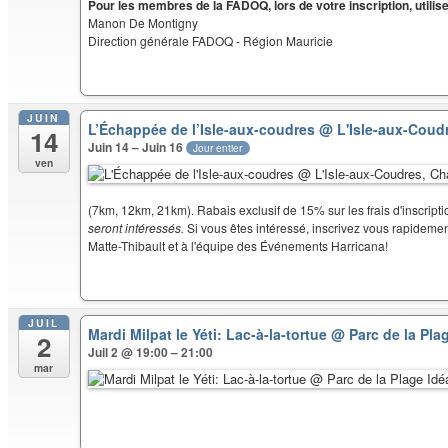
Pour les membres de la FADOQ, lors de votre inscription, uti
Manon De Montigny
Direction générale FADOQ - Région Mauricie
JUIN
L’Échappée de l’Isle-aux-coudres
@ L'Isle-aux-Coudr
14
Juin 14 – Juin 16
Jour entier
ven
(7km, 12km, 21km). Rabais exclusif de 15% sur les frais d'inscrip
seront intéressés.
Si vous êtes intéressé, inscrivez vous rapidement
Matte-Thibault et à l'équipe des Événements Harricana!
JUIL
Mardi Milpat le Yéti: Lac-à-la-tortue
@ Parc de la Pla
2
Juil 2 @ 19:00 – 21:00
mar