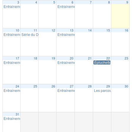
3
4
5
6
7
8
9
Entrainement extérieur à Shawinigan
Entrainement extérieur à Shawinigan
18:30
18:30
10
11
12
13
14
15
16
Entrainement extérieur à Shawinigan
Série du Diable – Saison 19 – Course # 4
Entrainement extérieur à Shawinigan
18:30
18:00
18:30
17
18
19
20
21
22
23
Entrainement extérieur à Shawinigan
Entrainement extérieur à Shawinigan
Épluchette Milpat
18:30
18:30
24
25
26
27
28
29
30
Entrainement extérieur à Shawinigan
Entrainement extérieur à Shawinigan
Les parcours Milpat de 
18:30
18:30
31
Entrainement extérieur à Shawinigan
18:30