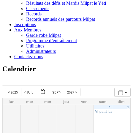
Résultats des défis et Mardis Milpat le Yéti
Classements
Records
Records annuels des parcours Milpat
Inscriptions
Aux Membres
Garde-robe Milpat
Programme d’entraînement
Utilitaires
Administrateurs
Contactez nous
Calendrier
2025
JUIL
SEP
2027
lun
mar
mer
jeu
ven
sam
dim
1
2
Milpat à La Tuque (10k