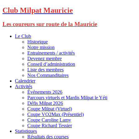
Club Milpat Mauricie
Les coureurs sur route de la Mauricie
Le Club
Historique
Notre mission
Entrainements / activités
Devenez membre
Conseil d’administration
Liste des membres
Nos Commanditaires
Calendrier
Activités
Événements 2026
Parcours virtuels et Mardis Milpat le Yéti
Défis Milpat 2026
Coupe Milpat (Virtuel)
Coupe VO2Max (Présentiel)
Coupe Caroline Lamy
Coupe Richard Tessier
Statistiques
Résultats des courses