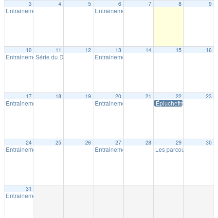
3
4
5
6
7
8
9
Entrainement extérieur à Shawinigan
Entrainement extérieur à Shawinigan
18:30
18:30
10
11
12
13
14
15
16
Entrainement extérieur à Shawinigan
Série du Diable – Saison 19 – Course # 4
Entrainement extérieur à Shawinigan
18:30
18:00
18:30
17
18
19
20
21
22
23
Entrainement extérieur à Shawinigan
Entrainement extérieur à Shawinigan
Épluchette Milpat
18:30
18:30
24
25
26
27
28
29
30
Entrainement extérieur à Shawinigan
Entrainement extérieur à Shawinigan
Les parcours Milpat de 
18:30
18:30
31
Entrainement extérieur à Shawinigan
18:30