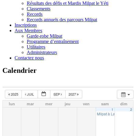
Résultats des défis et Mardis Milpat le Yéti
Classements
Records
Records annuels des parcours Milpat
Inscriptions
Aux Membres
Garde-robe Milpat
Programme d’entraînement
Utilitaires
Administrateurs
Contactez nous
Calendrier
2025
JUIL
SEP
2027
lun
mar
mer
jeu
ven
sam
dim
1
2
Milpat à La Tuque (10k