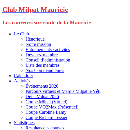
Club Milpat Mauricie
Les coureurs sur route de la Mauricie
Le Club
Historique
Notre mission
Entrainements / activités
Devenez membre
Conseil d’administration
Liste des membres
Nos Commanditaires
Calendrier
Activités
Événements 2026
Parcours virtuels et Mardis Milpat le Yéti
Défis Milpat 2026
Coupe Milpat (Virtuel)
Coupe VO2Max (Présentiel)
Coupe Caroline Lamy
Coupe Richard Tessier
Statistiques
Résultats des courses