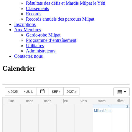
Résultats des défis et Mardis Milpat le Yéti
Classements
Records
Records annuels des parcours Milpat
Inscriptions
Aux Membres
Garde-robe Milpat
Programme d’entraînement
Utilitaires
Administrateurs
Contactez nous
Calendrier
2025
JUIL
SEP
2027
lun
mar
mer
jeu
ven
sam
dim
1
2
Milpat à La Tuque (10k