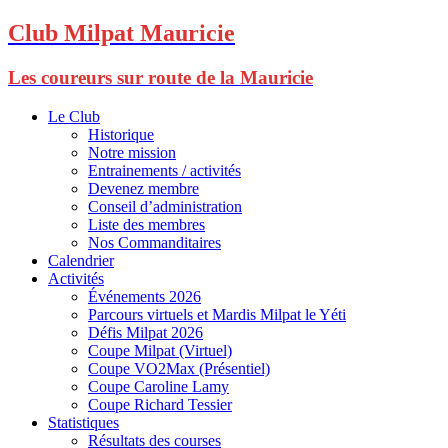
Club Milpat Mauricie
Les coureurs sur route de la Mauricie
Le Club
Historique
Notre mission
Entrainements / activités
Devenez membre
Conseil d’administration
Liste des membres
Nos Commanditaires
Calendrier
Activités
Événements 2026
Parcours virtuels et Mardis Milpat le Yéti
Défis Milpat 2026
Coupe Milpat (Virtuel)
Coupe VO2Max (Présentiel)
Coupe Caroline Lamy
Coupe Richard Tessier
Statistiques
Résultats des courses