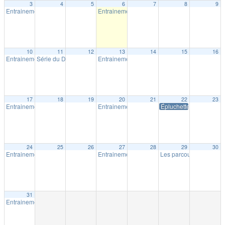
3
4
5
6
7
8
9
Entrainement extérieur à Shawinigan
Entrainement extérieur à Shawinigan
18:30
18:30
10
11
12
13
14
15
16
Entrainement extérieur à Shawinigan
Série du Diable – Saison 19 – Course # 4
Entrainement extérieur à Shawinigan
18:30
18:00
18:30
17
18
19
20
21
22
23
Entrainement extérieur à Shawinigan
Entrainement extérieur à Shawinigan
Épluchette Milpat
18:30
18:30
24
25
26
27
28
29
30
Entrainement extérieur à Shawinigan
Entrainement extérieur à Shawinigan
Les parcours Milpat de 
18:30
18:30
31
Entrainement extérieur à Shawinigan
18:30