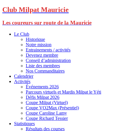
Club Milpat Mauricie
Les coureurs sur route de la Mauricie
Le Club
Historique
Notre mission
Entrainements / activités
Devenez membre
Conseil d’administration
Liste des membres
Nos Commanditaires
Calendrier
Activités
Événements 2026
Parcours virtuels et Mardis Milpat le Yéti
Défis Milpat 2026
Coupe Milpat (Virtuel)
Coupe VO2Max (Présentiel)
Coupe Caroline Lamy
Coupe Richard Tessier
Statistiques
Résultats des courses