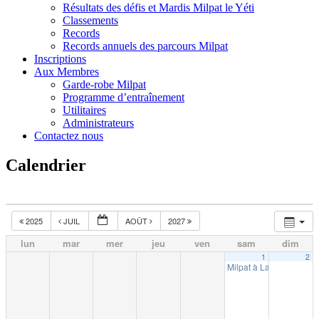
Résultats des défis et Mardis Milpat le Yéti
Classements
Records
Records annuels des parcours Milpat
Inscriptions
Aux Membres
Garde-robe Milpat
Programme d’entraînement
Utilitaires
Administrateurs
Contactez nous
Calendrier
2025
JUIL
AOÛT
2027
lun
mar
mer
jeu
ven
sam
dim
1
2
Milpat à La Tuque (10k