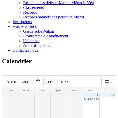
Résultats des défis et Mardis Milpat le Yéti
Classements
Records
Records annuels des parcours Milpat
Inscriptions
Aux Membres
Garde-robe Milpat
Programme d’entraînement
Utilitaires
Administrateurs
Contactez nous
Calendrier
2025
JUIL
SEP
2027
lun
mar
mer
jeu
ven
sam
dim
1
2
Milpat à La Tuque (10k