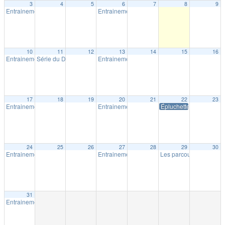
3
4
5
6
7
8
9
Entrainement extérieur à Shawinigan
Entrainement extérieur à Shawinigan
18:30
18:30
10
11
12
13
14
15
16
Entrainement extérieur à Shawinigan
Série du Diable – Saison 19 – Course # 4
Entrainement extérieur à Shawinigan
18:30
18:00
18:30
17
18
19
20
21
22
23
Entrainement extérieur à Shawinigan
Entrainement extérieur à Shawinigan
Épluchette Milpat
18:30
18:30
24
25
26
27
28
29
30
Entrainement extérieur à Shawinigan
Entrainement extérieur à Shawinigan
Les parcours Milpat de 
18:30
18:30
31
Entrainement extérieur à Shawinigan
18:30