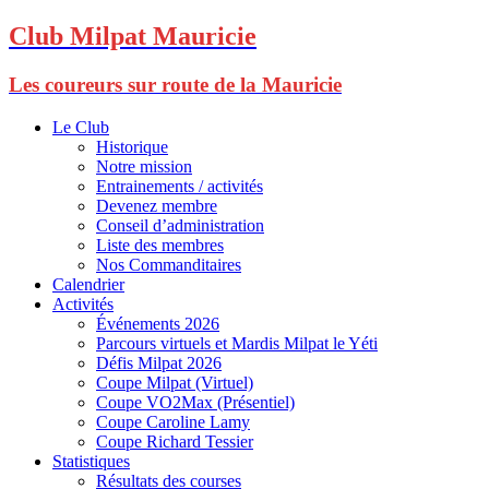
Club Milpat Mauricie
Les coureurs sur route de la Mauricie
Le Club
Historique
Notre mission
Entrainements / activités
Devenez membre
Conseil d’administration
Liste des membres
Nos Commanditaires
Calendrier
Activités
Événements 2026
Parcours virtuels et Mardis Milpat le Yéti
Défis Milpat 2026
Coupe Milpat (Virtuel)
Coupe VO2Max (Présentiel)
Coupe Caroline Lamy
Coupe Richard Tessier
Statistiques
Résultats des courses