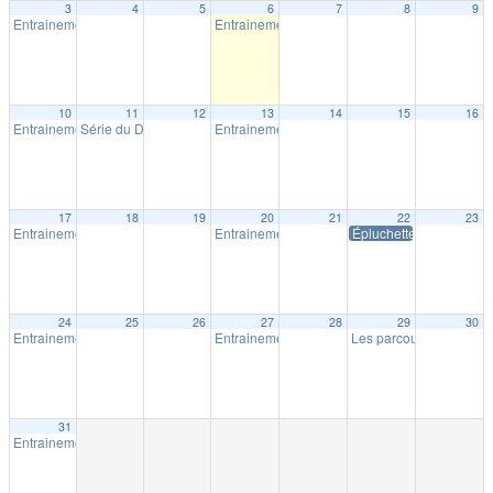
3
4
5
6
7
8
9
Entrainement extérieur à Shawinigan
Entrainement extérieur à Shawinigan
18:30
18:30
10
11
12
13
14
15
16
Entrainement extérieur à Shawinigan
Série du Diable – Saison 19 – Course # 4
Entrainement extérieur à Shawinigan
18:30
18:00
18:30
17
18
19
20
21
22
23
Entrainement extérieur à Shawinigan
Entrainement extérieur à Shawinigan
Épluchette Milpat
18:30
18:30
24
25
26
27
28
29
30
Entrainement extérieur à Shawinigan
Entrainement extérieur à Shawinigan
Les parcours Milpat de 
18:30
18:30
31
Entrainement extérieur à Shawinigan
18:30