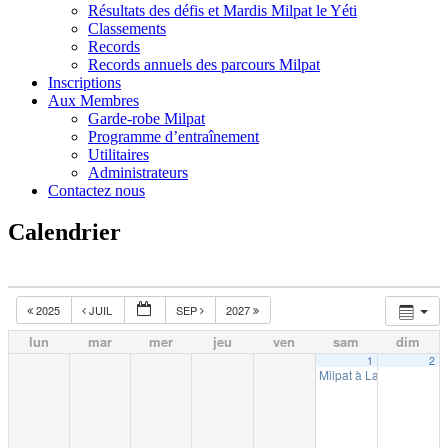
Résultats des défis et Mardis Milpat le Yéti
Classements
Records
Records annuels des parcours Milpat
Inscriptions
Aux Membres
Garde-robe Milpat
Programme d’entraînement
Utilitaires
Administrateurs
Contactez nous
Calendrier
2025
JUIL
SEP
2027
lun
mar
mer
jeu
ven
sam
dim
1
2
Milpat à La Tuque (10k