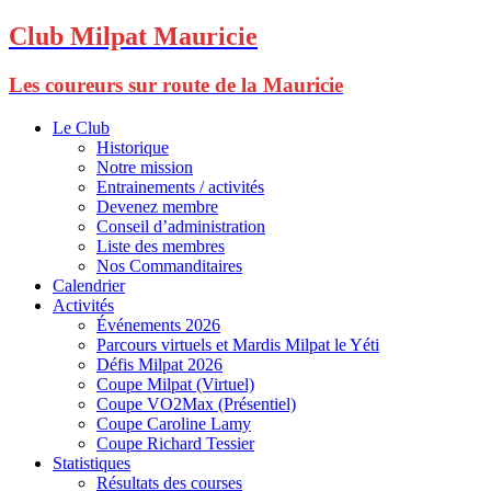
Club Milpat Mauricie
Les coureurs sur route de la Mauricie
Le Club
Historique
Notre mission
Entrainements / activités
Devenez membre
Conseil d’administration
Liste des membres
Nos Commanditaires
Calendrier
Activités
Événements 2026
Parcours virtuels et Mardis Milpat le Yéti
Défis Milpat 2026
Coupe Milpat (Virtuel)
Coupe VO2Max (Présentiel)
Coupe Caroline Lamy
Coupe Richard Tessier
Statistiques
Résultats des courses