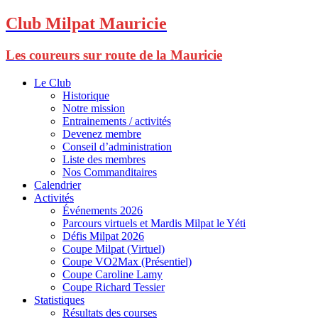
Club Milpat Mauricie
Les coureurs sur route de la Mauricie
Le Club
Historique
Notre mission
Entrainements / activités
Devenez membre
Conseil d’administration
Liste des membres
Nos Commanditaires
Calendrier
Activités
Événements 2026
Parcours virtuels et Mardis Milpat le Yéti
Défis Milpat 2026
Coupe Milpat (Virtuel)
Coupe VO2Max (Présentiel)
Coupe Caroline Lamy
Coupe Richard Tessier
Statistiques
Résultats des courses