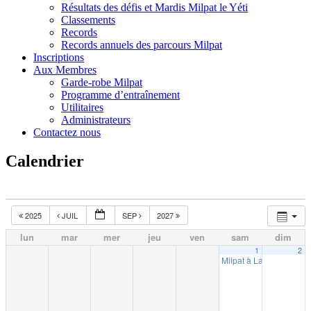
Résultats des défis et Mardis Milpat le Yéti
Classements
Records
Records annuels des parcours Milpat
Inscriptions
Aux Membres
Garde-robe Milpat
Programme d’entraînement
Utilitaires
Administrateurs
Contactez nous
Calendrier
2025
JUIL
SEP
2027
lun
mar
mer
jeu
ven
sam
dim
1
2
Milpat à La Tuque (10k