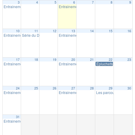
3
4
5
6
7
8
9
Entrainement extérieur à Shawinigan
Entrainement extérieur à Shawinigan
18:30
18:30
10
11
12
13
14
15
16
Entrainement extérieur à Shawinigan
Série du Diable – Saison 19 – Course # 4
Entrainement extérieur à Shawinigan
18:30
18:00
18:30
17
18
19
20
21
22
23
Entrainement extérieur à Shawinigan
Entrainement extérieur à Shawinigan
Épluchette Milpat
18:30
18:30
24
25
26
27
28
29
30
Entrainement extérieur à Shawinigan
Entrainement extérieur à Shawinigan
Les parcours Milpat de 
18:30
18:30
31
Entrainement extérieur à Shawinigan
18:30