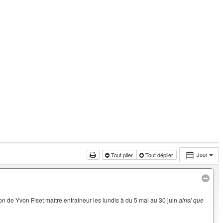
Jour
Tout plier
Tout déplier
on de Yvon Fiset maître entraineur les lundis à du 5 mai au 30 juin
ainsi que