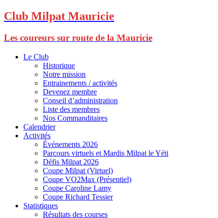
Club Milpat Mauricie
Les coureurs sur route de la Mauricie
Le Club
Historique
Notre mission
Entrainements / activités
Devenez membre
Conseil d’administration
Liste des membres
Nos Commanditaires
Calendrier
Activités
Événements 2026
Parcours virtuels et Mardis Milpat le Yéti
Défis Milpat 2026
Coupe Milpat (Virtuel)
Coupe VO2Max (Présentiel)
Coupe Caroline Lamy
Coupe Richard Tessier
Statistiques
Résultats des courses