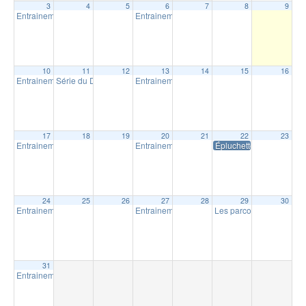
3
4
5
6
7
8
9
Entrainement extérieur à Shawinigan
Entrainement extérieur à Shawinigan
18:30
18:30
10
11
12
13
14
15
16
Entrainement extérieur à Shawinigan
Série du Diable – Saison 19 – Course # 4
Entrainement extérieur à Shawinigan
18:30
18:00
18:30
17
18
19
20
21
22
23
Entrainement extérieur à Shawinigan
Entrainement extérieur à Shawinigan
Épluchette Milpat
18:30
18:30
24
25
26
27
28
29
30
Entrainement extérieur à Shawinigan
Entrainement extérieur à Shawinigan
Les parcours Milpat de N
18:30
18:30
31
Entrainement extérieur à Shawinigan
18:30