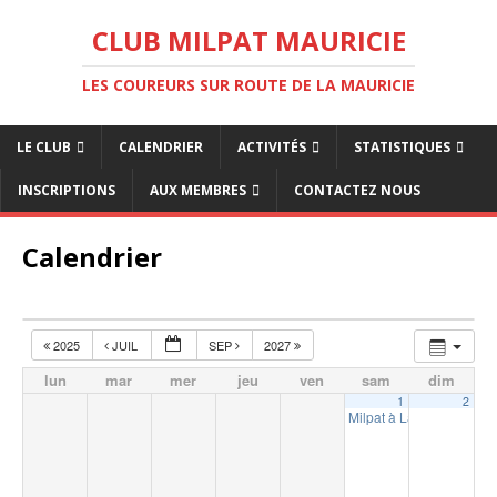
CLUB MILPAT MAURICIE
LES COUREURS SUR ROUTE DE LA MAURICIE
LE CLUB
CALENDRIER
ACTIVITÉS
STATISTIQUES
INSCRIPTIONS
AUX MEMBRES
CONTACTEZ NOUS
Calendrier
2025
JUIL
SEP
2027
lun
mar
mer
jeu
ven
sam
dim
1
2
Milpat à La Tuque (10km