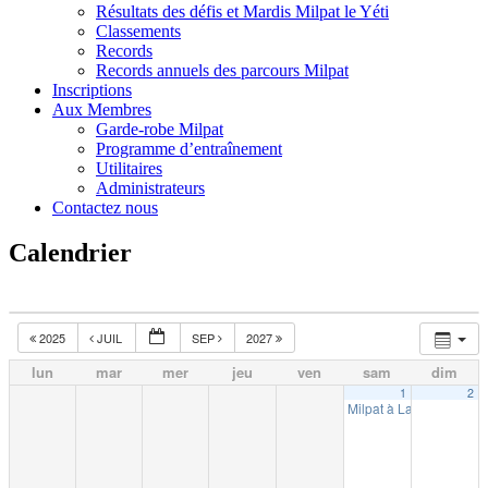
Résultats des défis et Mardis Milpat le Yéti
Classements
Records
Records annuels des parcours Milpat
Inscriptions
Aux Membres
Garde-robe Milpat
Programme d’entraînement
Utilitaires
Administrateurs
Contactez nous
Calendrier
2025
JUIL
SEP
2027
lun
mar
mer
jeu
ven
sam
dim
1
2
Milpat à La Tuque (10k