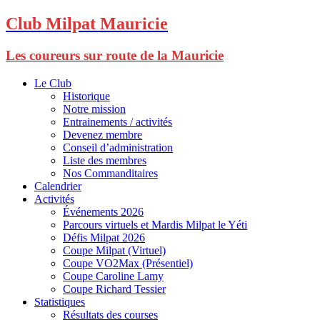
Club Milpat Mauricie
Les coureurs sur route de la Mauricie
Le Club
Historique
Notre mission
Entrainements / activités
Devenez membre
Conseil d’administration
Liste des membres
Nos Commanditaires
Calendrier
Activités
Événements 2026
Parcours virtuels et Mardis Milpat le Yéti
Défis Milpat 2026
Coupe Milpat (Virtuel)
Coupe VO2Max (Présentiel)
Coupe Caroline Lamy
Coupe Richard Tessier
Statistiques
Résultats des courses