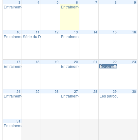
3
4
5
6
7
8
9
Entrainement extérieur à Shawinigan
Entrainement extérieur à Shawinigan
18:30
18:30
10
11
12
13
14
15
16
Entrainement extérieur à Shawinigan
Série du Diable – Saison 19 – Course # 4
Entrainement extérieur à Shawinigan
18:30
18:00
18:30
17
18
19
20
21
22
23
Entrainement extérieur à Shawinigan
Entrainement extérieur à Shawinigan
Épluchette Milpat
18:30
18:30
24
25
26
27
28
29
30
Entrainement extérieur à Shawinigan
Entrainement extérieur à Shawinigan
Les parcours Milpat de 
18:30
18:30
31
Entrainement extérieur à Shawinigan
18:30