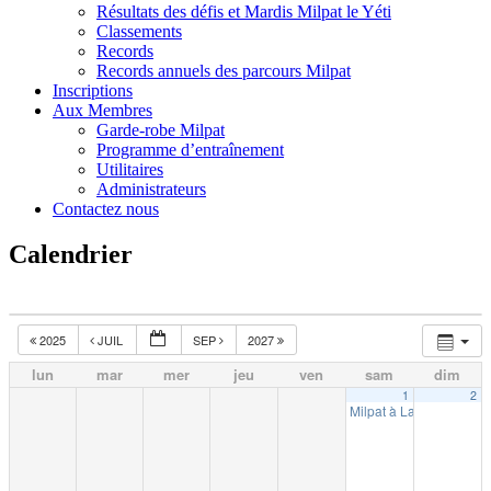
Résultats des défis et Mardis Milpat le Yéti
Classements
Records
Records annuels des parcours Milpat
Inscriptions
Aux Membres
Garde-robe Milpat
Programme d’entraînement
Utilitaires
Administrateurs
Contactez nous
Calendrier
2025
JUIL
SEP
2027
lun
mar
mer
jeu
ven
sam
dim
1
2
Milpat à La Tuque (10k