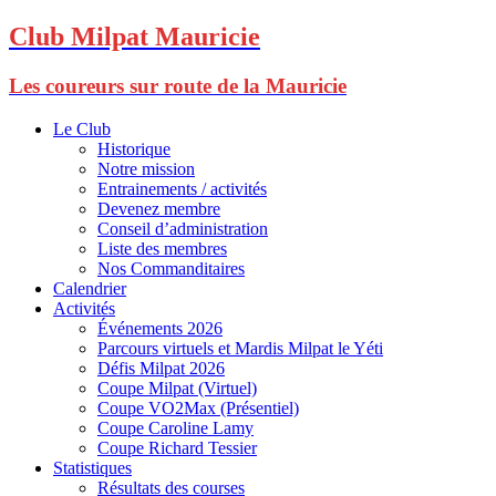
Club Milpat Mauricie
Les coureurs sur route de la Mauricie
Le Club
Historique
Notre mission
Entrainements / activités
Devenez membre
Conseil d’administration
Liste des membres
Nos Commanditaires
Calendrier
Activités
Événements 2026
Parcours virtuels et Mardis Milpat le Yéti
Défis Milpat 2026
Coupe Milpat (Virtuel)
Coupe VO2Max (Présentiel)
Coupe Caroline Lamy
Coupe Richard Tessier
Statistiques
Résultats des courses