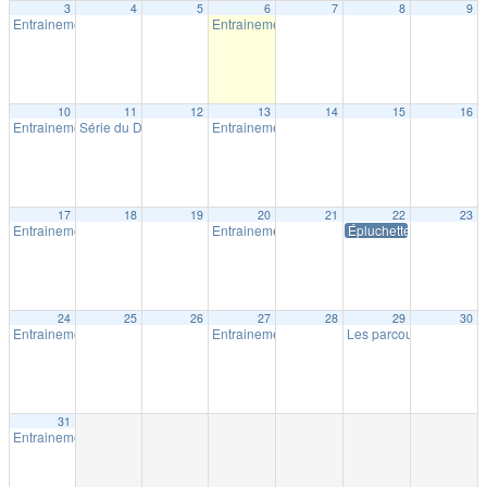
3
4
5
6
7
8
9
Entrainement extérieur à Shawinigan
Entrainement extérieur à Shawinigan
18:30
18:30
10
11
12
13
14
15
16
Entrainement extérieur à Shawinigan
Série du Diable – Saison 19 – Course # 4
Entrainement extérieur à Shawinigan
18:30
18:00
18:30
17
18
19
20
21
22
23
Entrainement extérieur à Shawinigan
Entrainement extérieur à Shawinigan
Épluchette Milpat
18:30
18:30
24
25
26
27
28
29
30
Entrainement extérieur à Shawinigan
Entrainement extérieur à Shawinigan
Les parcours Milpat de 
18:30
18:30
31
Entrainement extérieur à Shawinigan
18:30