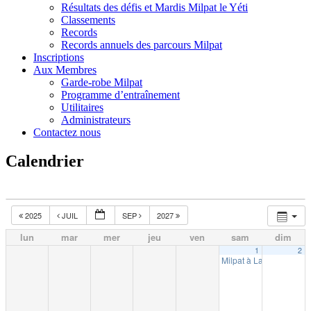
Résultats des défis et Mardis Milpat le Yéti
Classements
Records
Records annuels des parcours Milpat
Inscriptions
Aux Membres
Garde-robe Milpat
Programme d’entraînement
Utilitaires
Administrateurs
Contactez nous
Calendrier
2025
JUIL
SEP
2027
lun
mar
mer
jeu
ven
sam
dim
1
2
Milpat à La Tuque (10k