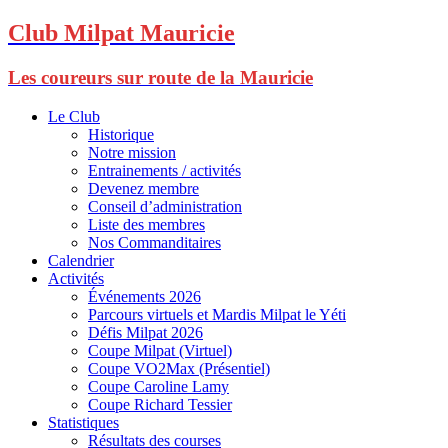
Club Milpat Mauricie
Les coureurs sur route de la Mauricie
Le Club
Historique
Notre mission
Entrainements / activités
Devenez membre
Conseil d’administration
Liste des membres
Nos Commanditaires
Calendrier
Activités
Événements 2026
Parcours virtuels et Mardis Milpat le Yéti
Défis Milpat 2026
Coupe Milpat (Virtuel)
Coupe VO2Max (Présentiel)
Coupe Caroline Lamy
Coupe Richard Tessier
Statistiques
Résultats des courses