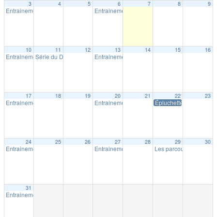
3
4
5
6
7
8
9
Entrainement extérieur à Shawinigan
Entrainement extérieur à Shawinigan
18:30
18:30
10
11
12
13
14
15
16
Entrainement extérieur à Shawinigan
Série du Diable – Saison 19 – Course # 4
Entrainement extérieur à Shawinigan
18:30
18:00
18:30
17
18
19
20
21
22
23
Entrainement extérieur à Shawinigan
Entrainement extérieur à Shawinigan
Épluchette Milpat
18:30
18:30
24
25
26
27
28
29
30
Entrainement extérieur à Shawinigan
Entrainement extérieur à Shawinigan
Les parcours Milpat de 
18:30
18:30
31
Entrainement extérieur à Shawinigan
18:30