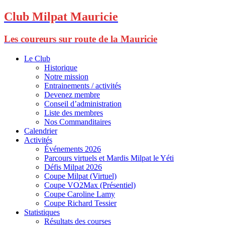
Club Milpat Mauricie
Les coureurs sur route de la Mauricie
Le Club
Historique
Notre mission
Entrainements / activités
Devenez membre
Conseil d’administration
Liste des membres
Nos Commanditaires
Calendrier
Activités
Événements 2026
Parcours virtuels et Mardis Milpat le Yéti
Défis Milpat 2026
Coupe Milpat (Virtuel)
Coupe VO2Max (Présentiel)
Coupe Caroline Lamy
Coupe Richard Tessier
Statistiques
Résultats des courses