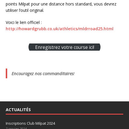
points Milpat pour une distance hors standard, vous devrez
utiliser l’outil original.
Voici le lien officiel :
http://howardgrubb.co.uk/athletics/mldrroad25.html
Enregistrez votre course ici!
Encouragez nos commanditaires
!
ACTUALITÉS
Inscriptions Club Milpat 2024
7 janvier 2024