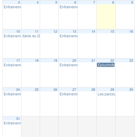
3
4
5
6
7
8
9
Entrainement extérieur à Shawinigan
Entrainement extérieur à Shawinigan
18:30
18:30
10
11
12
13
14
15
16
Entrainement extérieur à Shawinigan
Série du Diable – Saison 19 – Course # 4
Entrainement extérieur à Shawinigan
18:30
18:00
18:30
17
18
19
20
21
22
23
Entrainement extérieur à Shawinigan
Entrainement extérieur à Shawinigan
Épluchette Milpat
18:30
18:30
24
25
26
27
28
29
30
Entrainement extérieur à Shawinigan
Entrainement extérieur à Shawinigan
Les parcours Milpat de 
18:30
18:30
31
Entrainement extérieur à Shawinigan
18:30