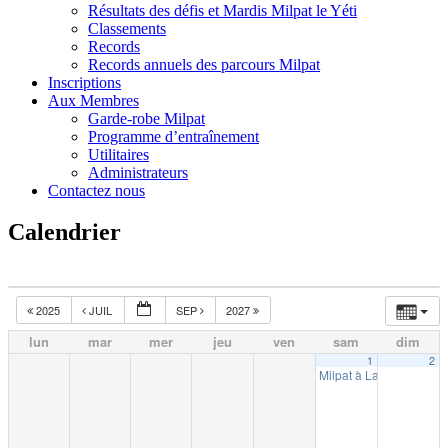
Résultats des défis et Mardis Milpat le Yéti
Classements
Records
Records annuels des parcours Milpat
Inscriptions
Aux Membres
Garde-robe Milpat
Programme d’entraînement
Utilitaires
Administrateurs
Contactez nous
Calendrier
2025
JUIL
SEP
2027
lun
mar
mer
jeu
ven
sam
dim
1
2
Milpat à La Tuque (10k