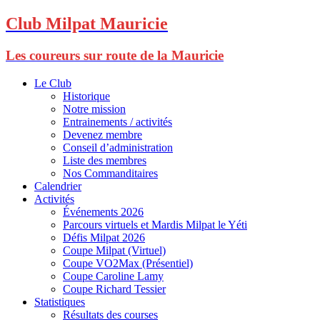
Club Milpat Mauricie
Les coureurs sur route de la Mauricie
Le Club
Historique
Notre mission
Entrainements / activités
Devenez membre
Conseil d’administration
Liste des membres
Nos Commanditaires
Calendrier
Activités
Événements 2026
Parcours virtuels et Mardis Milpat le Yéti
Défis Milpat 2026
Coupe Milpat (Virtuel)
Coupe VO2Max (Présentiel)
Coupe Caroline Lamy
Coupe Richard Tessier
Statistiques
Résultats des courses